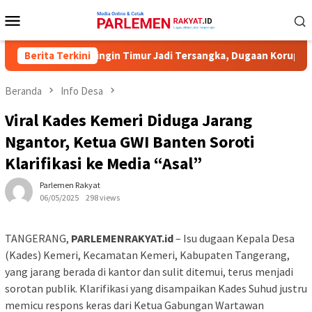
Loncat
Menu
ke
Mobile
konten
ner KPU Kotawaringin Timur Jadi Tersangka, Dugaan Korupsi Dana 
Berita Terkini
Beranda
Info Desa
Viral Kades Kemeri Diduga Jarang
Ngantor, Ketua GWI Banten Soroti
Klarifikasi ke Media “Asal”
Parlemen Rakyat
06/05/2025
298 views
TANGERANG,
PARLEMENRAKYAT.id
– Isu dugaan Kepala Desa
(Kades) Kemeri, Kecamatan Kemeri, Kabupaten Tangerang,
yang jarang berada di kantor dan sulit ditemui, terus menjadi
sorotan publik. Klarifikasi yang disampaikan Kades Suhud justru
memicu respons keras dari Ketua Gabungan Wartawan