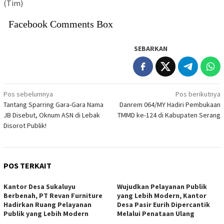
(Tim)
Facebook Comments Box
SEBARKAN
Navigasi
Pos sebelumnya
Pos berikutnya
Tantang Sparring Gara-Gara Nama
Danrem 064/MY Hadiri Pembukaan
pos
JB Disebut, Oknum ASN di Lebak
TMMD ke-124 di Kabupaten Serang
Disorot Publik!
POS TERKAIT
Kantor Desa Sukaluyu
Wujudkan Pelayanan Publik
Berbenah, PT Revan Furniture
yang Lebih Modern, Kantor
Hadirkan Ruang Pelayanan
Desa Pasir Eurih Dipercantik
Publik yang Lebih Modern
Melalui Penataan Ulang