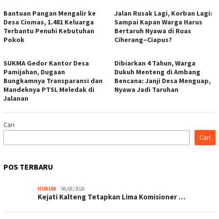
Bantuan Pangan Mengalir ke
Jalan Rusak Lagi, Korban Lagi:
Desa Ciomas, 1.481 Keluarga
Sampai Kapan Warga Harus
Terbantu Penuhi Kebutuhan
Bertaruh Nyawa di Ruas
Pokok
Ciherang–Ciapus?
SUKMA Gedor Kantor Desa
Dibiarkan 4 Tahun, Warga
Pamijahan, Dugaan
Dukuh Menteng di Ambang
Bungkamnya Transparansi dan
Bencana: Janji Desa Menguap,
Mandeknya PTSL Meledak di
Nyawa Jadi Taruhan
Jalanan
Cari
Cari
POS TERBARU
HUKUM
06/08/2026
Kejati Kalteng Tetapkan Lima Komisioner …