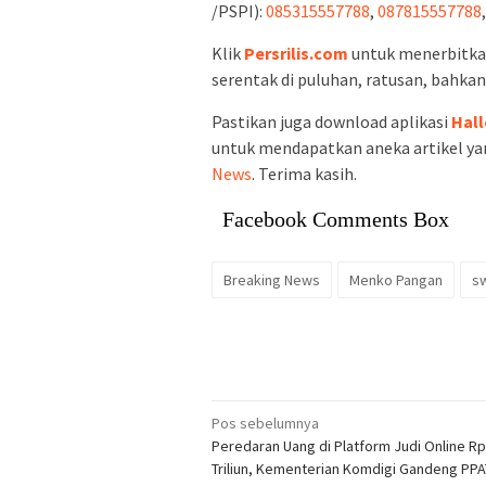
/PSPI):
085315557788
,
087815557788
Klik
Persrilis.com
untuk menerbitkan 
serentak di puluhan, ratusan, bahkan
Pastikan juga download aplikasi
Hall
untuk mendapatkan aneka artikel yan
News
. Terima kasih.
Facebook Comments Box
Breaking News
Menko Pangan
s
Navigasi
Pos sebelumnya
Peredaran Uang di Platform Judi Online R
pos
Triliun, Kementerian Komdigi Gandeng PPA