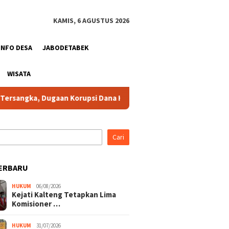
KAMIS, 6 AGUSTUS 2026
INFO DESA
JABODETABEK
WISATA
Korupsi Dana Hibah Pilkada Rugikan Negara Sekitar Rp10 Miliar
Cari
ERBARU
HUKUM
06/08/2026
Kejati Kalteng Tetapkan Lima
Komisioner …
HUKUM
31/07/2026