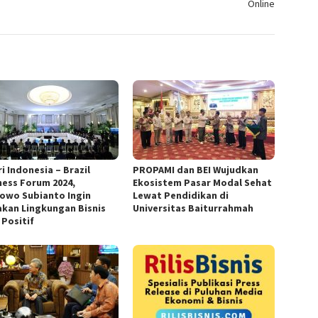
Online
i Indonesia – Brazil
PROPAMI dan BEI Wujudkan
ness Forum 2024,
Ekosistem Pasar Modal Sehat
owo Subianto Ingin
Lewat Pendidikan di
akan Lingkungan Bisnis
Universitas Baiturrahmah
 Positif