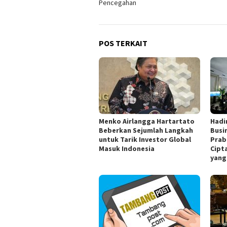
Pencegahan
POS TERKAIT
Menko Airlangga Hartartato
Hadir
Beberkan Sejumlah Langkah
Busi
untuk Tarik Investor Global
Prab
Masuk Indonesia
Cipt
yang