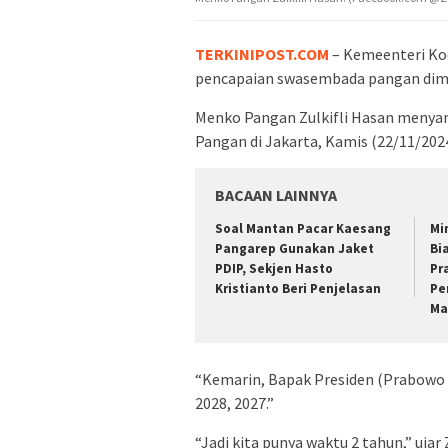
TERKINIPOST.COM
– Kemeenteri Ko
pencapaian swasembada pangan dima
Menko Pangan Zulkifli Hasan menyam
Pangan di Jakarta, Kamis (22/11/2024
BACAAN LAINNYA
Soal Mantan Pacar Kaesang
Mi
Pangarep Gunakan Jaket
Bi
PDIP, Sekjen Hasto
Pr
Kristianto Beri Penjelasan
Pe
Ma
“Kemarin, Bapak Presiden (Prabowo
2028, 2027.”
“Jadi kita punya waktu 2 tahun,” ujar Z