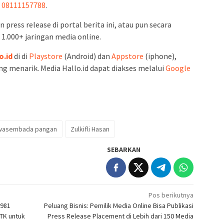
,
08111157788
.
press release di portal berita ini, atau pun secara
 1.000+ jaringan media online.
o.id
di di
Playstore
(Android) dan
Appstore
(iphone),
g menarik. Media Hallo.id dapat diakses melalui
Google
wasembada pangan
Zulkifli Hasan
SEBARKAN
Pos berikutnya
p981
Peluang Bisnis: Pemilik Media Online Bisa Publikasi
TK untuk
Press Release Placement di Lebih dari 150 Media