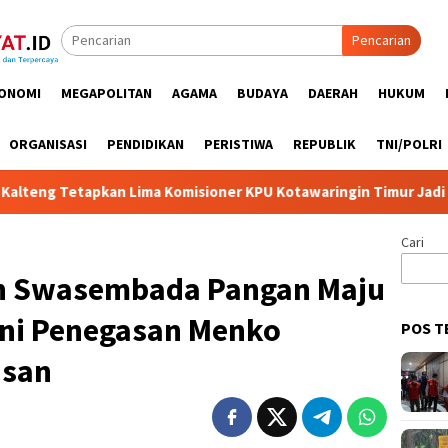
Pencarian
ONOMI
MEGAPOLITAN
AGAMA
BUDAYA
DAERAH
HUKUM
ORGANISASI
PENDIDIKAN
PERISTIWA
REPUBLIK
TNI/POLRI
Lima Komisioner KPU Kotawaringin Timur Jadi Tersangka, Dugaan 
Cari
an Swasembada Pangan Maju
Ini Penegasan Menko
POS T
asan