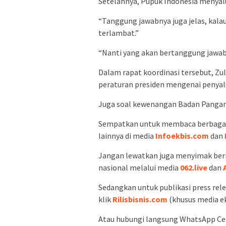
Setelahnya, Pupuk Indonesia menyal
“Tanggung jawabnya juga jelas, kala
terlambat.”
“Nanti yang akan bertanggung jawab
Dalam rapat koordinasi tersebut, Z
peraturan presiden mengenai penyalu
Juga soal kewenangan Badan Pangan 
Sempatkan untuk membaca berbagai b
lainnya di media
Infoekbis.com
dan
Jangan lewatkan juga menyimak berit
nasional melalui media
062.live
dan
Sedangkan untuk publikasi press rele
klik
Rilisbisnis.com
(khusus media e
Atau hubungi langsung WhatsApp C