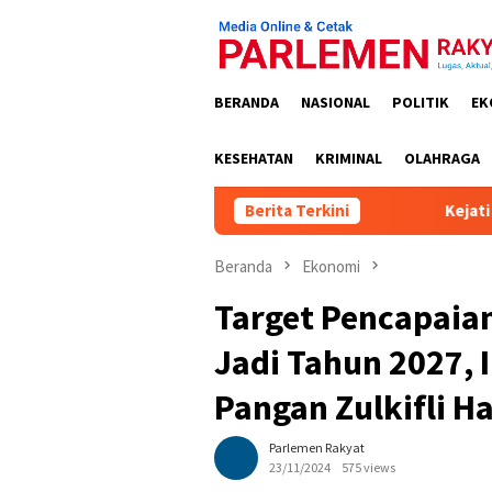
Loncat
ke
konten
BERANDA
NASIONAL
POLITIK
EK
KESEHATAN
KRIMINAL
OLAHRAGA
Berita Terkini
Kejati Kalteng Tetapkan 
Beranda
Ekonomi
Target Pencapai
Jadi Tahun 2027, 
Pangan Zulkifli H
Parlemen Rakyat
23/11/2024
575 views