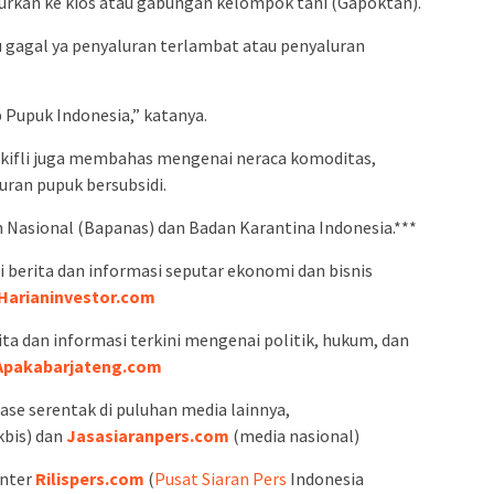
urkan ke kios atau gabungan kelompok tani (Gapoktan).
u gagal ya penyaluran terlambat atau penyaluran
 Pupuk Indonesia,” katanya.
ulkifli juga membahas mengenai neraca komoditas,
ran pupuk bersubsidi.
Nasional (Bapanas) dan Badan Karantina Indonesia.***
erita dan informasi seputar ekonomi dan bisnis
Harianinvestor.com
a dan informasi terkini mengenai politik, hukum, dan
Apakabarjateng.com
ase serentak di puluhan media lainnya,
kbis) dan
Jasasiaranpers.com
(media nasional)
enter
Rilispers.com
(
Pusat Siaran Pers
Indonesia