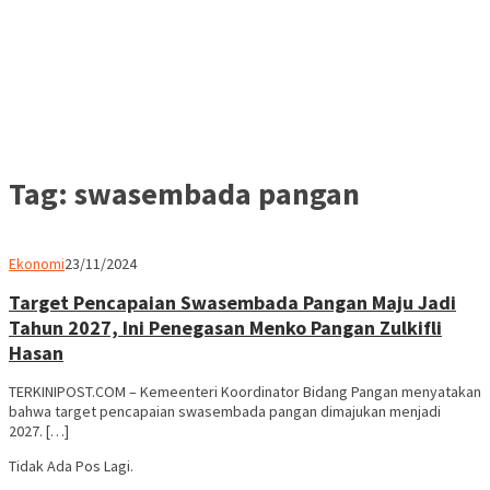
Tag:
swasembada pangan
Parlemen
Ekonomi
23/11/2024
Rakyat
Target Pencapaian Swasembada Pangan Maju Jadi
Tahun 2027, Ini Penegasan Menko Pangan Zulkifli
Hasan
TERKINIPOST.COM – Kemeenteri Koordinator Bidang Pangan menyatakan
bahwa target pencapaian swasembada pangan dimajukan menjadi
2027. […]
Tidak Ada Pos Lagi.