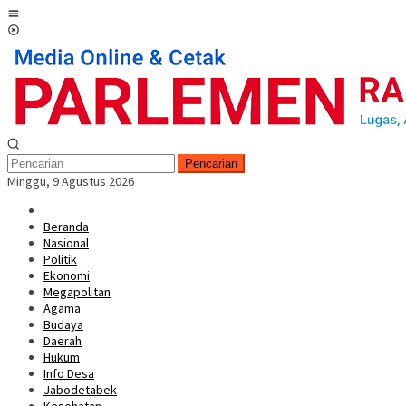
Loncat
Menu
ke
Mobile
konten
Pencarian
Minggu, 9 Agustus 2026
Beranda
Nasional
Politik
Ekonomi
Megapolitan
Agama
Budaya
Daerah
Hukum
Info Desa
Jabodetabek