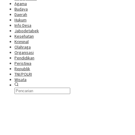
Agama
Budaya
Daerah
Hukum
Info Desa
Jabodetabek
Kesehatan
Kriminal
Olahraga
Organisasi
Pendidikan
Peristiwa
Republik
TNI/POLRI
Wisata