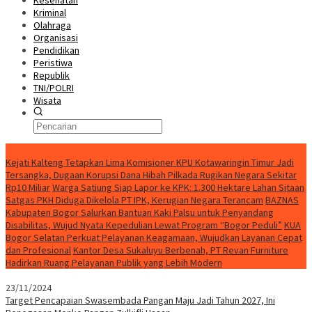
Kesehatan
Kriminal
Olahraga
Organisasi
Pendidikan
Peristiwa
Republik
TNI/POLRI
Wisata
Berita Terkini
Kejati Kalteng Tetapkan Lima Komisioner KPU Kotawaringin Timur Jadi
Tersangka, Dugaan Korupsi Dana Hibah Pilkada Rugikan Negara Sekitar
Rp10 Miliar
Warga Satiung Siap Lapor ke KPK: 1.300 Hektare Lahan Sitaan
Satgas PKH Diduga Dikelola PT IPK, Kerugian Negara Terancam
BAZNAS
Kabupaten Bogor Salurkan Bantuan Kaki Palsu untuk Penyandang
Disabilitas, Wujud Nyata Kepedulian Lewat Program “Bogor Peduli”
KUA
Bogor Selatan Perkuat Pelayanan Keagamaan, Wujudkan Layanan Cepat
dan Profesional
Kantor Desa Sukaluyu Berbenah, PT Revan Furniture
Hadirkan Ruang Pelayanan Publik yang Lebih Modern
23/11/2024
Target Pencapaian Swasembada Pangan Maju Jadi Tahun 2027, Ini