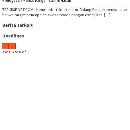
Penegasan Menko Pangan Zulkifli Hasan
TERKINIPOST.COM - Kemeenteri Koordinator Bidang Pangan menyatakan
bahwa target pencapaian swasembada pangan dimajukan […]
Berita Terkait
Headlines
«
»
slide
7 to 9
of 5