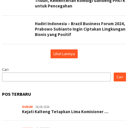
Triliun, Kementerian Komdigi Gandeng PPATK
untuk Pencegahan
Hadiri Indonesia – Brazil Business Forum 2024,
Prabowo Subianto Ingin Ciptakan Lingkungan
Bisnis yang Positif
Lihat Lainnya
Cari
Cari
POS TERBARU
HUKUM
06/08/2026
Kejati Kalteng Tetapkan Lima Komisioner …