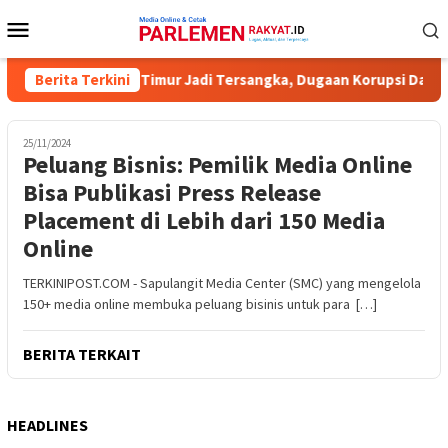
Loncat
Menu
ke
Mobile
konten
PU Kotawaringin Timur Jadi Tersangka, Dugaan Korupsi Dana Hiba
Berita Terkini
25/11/2024
Peluang Bisnis: Pemilik Media Online
Bisa Publikasi Press Release
Placement di Lebih dari 150 Media
Online
TERKINIPOST.COM - Sapulangit Media Center (SMC) yang mengelola
150+ media online membuka peluang bisinis untuk para […]
BERITA TERKAIT
HEADLINES