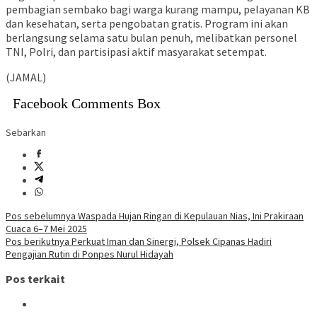
pembagian sembako bagi warga kurang mampu, pelayanan KB
dan kesehatan, serta pengobatan gratis. Program ini akan
berlangsung selama satu bulan penuh, melibatkan personel
TNI, Polri, dan partisipasi aktif masyarakat setempat.
(JAMAL)
Facebook Comments Box
Sebarkan
Navigasi
Pos sebelumnya
Waspada Hujan Ringan di Kepulauan Nias, Ini Prakiraan
Cuaca 6–7 Mei 2025
pos
Pos berikutnya
Perkuat Iman dan Sinergi, Polsek Cipanas Hadiri
Pengajian Rutin di Ponpes Nurul Hidayah
Pos terkait