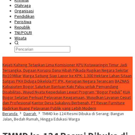
Kriminal
Olahraga
Organisasi
Pendidikan
Peristiwa
Republik
TNI/POLRI
Wisata
Berita Terkini
Kejati Kalteng Tetapkan Lima Komisioner KPU Kotawaringin Timur Jadi
Tersangka, Dugaan Korupsi Dana Hibah Pilkada Rugikan Negara Sekitar
Rp10 Miliar
Warga Satiung Siap Lapor ke KPK: 1.300 Hektare Lahan Sitaan
Satgas PKH Diduga Dikelola PT IPK, Kerugian Negara Terancam
BAZNAS
Kabupaten Bogor Salurkan Bantuan Kaki Palsu untuk Penyandang
Disabilitas, Wujud Nyata Kepedulian Lewat Program “Bogor Peduli”
KUA
Bogor Selatan Perkuat Pelayanan Keagamaan, Wujudkan Layanan Cepat
dan Profesional
Kantor Desa Sukaluyu Berbenah, PT Revan Furniture
Hadirkan Ruang Pelayanan Publik yang Lebih Modern
Beranda
Daerah
TMMD ke-124 Resmi Dibuka di Serang: Bangun
Jalan, Bedah Rumah, Hingga Edukasi Warga