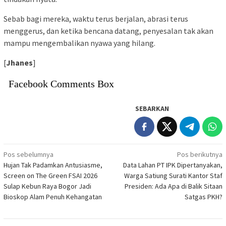
Sebab bagi mereka, waktu terus berjalan, abrasi terus
menggerus, dan ketika bencana datang, penyesalan tak akan
mampu mengembalikan nyawa yang hilang.
[
Jhanes
]
Facebook Comments Box
SEBARKAN
Navigasi
Pos sebelumnya
Pos berikutnya
Hujan Tak Padamkan Antusiasme,
Data Lahan PT IPK Dipertanyakan,
pos
Screen on The Green FSAI 2026
Warga Satiung Surati Kantor Staf
Sulap Kebun Raya Bogor Jadi
Presiden: Ada Apa di Balik Sitaan
Bioskop Alam Penuh Kehangatan
Satgas PKH?