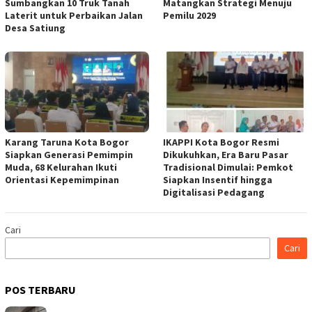
Sumbangkan 10 Truk Tanah
Matangkan Strategi Menuju
Laterit untuk Perbaikan Jalan
Pemilu 2029
Desa Satiung
Karang Taruna Kota Bogor
IKAPPI Kota Bogor Resmi
Siapkan Generasi Pemimpin
Dikukuhkan, Era Baru Pasar
Muda, 68 Kelurahan Ikuti
Tradisional Dimulai: Pemkot
Orientasi Kepemimpinan
Siapkan Insentif hingga
Digitalisasi Pedagang
Cari
Cari
POS TERBARU