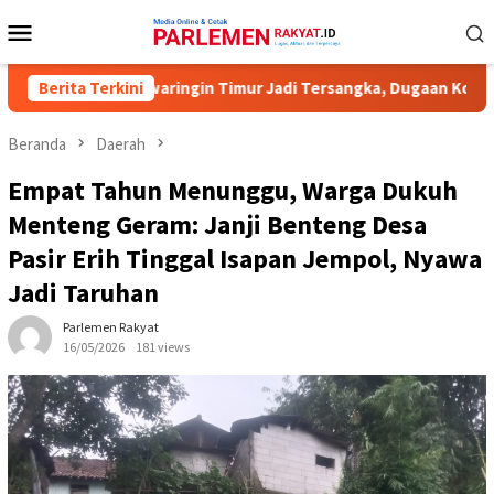
Loncat
Menu
ke
Mobile
konten
 KPU Kotawaringin Timur Jadi Tersangka, Dugaan Korupsi Dana Hi
Berita Terkini
Beranda
Daerah
Empat Tahun Menunggu, Warga Dukuh
Menteng Geram: Janji Benteng Desa
Pasir Erih Tinggal Isapan Jempol, Nyawa
Jadi Taruhan
Parlemen Rakyat
16/05/2026
181 views