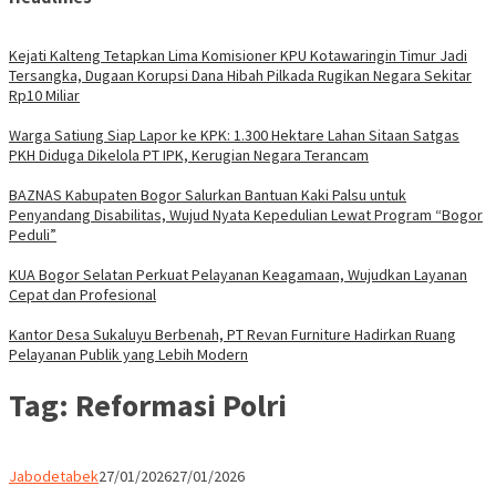
Kejati Kalteng Tetapkan Lima Komisioner KPU Kotawaringin Timur Jadi
Tersangka, Dugaan Korupsi Dana Hibah Pilkada Rugikan Negara Sekitar
Rp10 Miliar
Warga Satiung Siap Lapor ke KPK: 1.300 Hektare Lahan Sitaan Satgas
PKH Diduga Dikelola PT IPK, Kerugian Negara Terancam
BAZNAS Kabupaten Bogor Salurkan Bantuan Kaki Palsu untuk
Penyandang Disabilitas, Wujud Nyata Kepedulian Lewat Program “Bogor
Peduli”
KUA Bogor Selatan Perkuat Pelayanan Keagamaan, Wujudkan Layanan
Cepat dan Profesional
Kantor Desa Sukaluyu Berbenah, PT Revan Furniture Hadirkan Ruang
Pelayanan Publik yang Lebih Modern
Tag:
Reformasi Polri
Parlemen
Jabodetabek
27/01/2026
27/01/2026
Rakyat