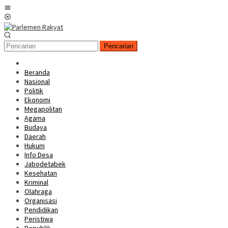
Loncat
Menu
ke
Mobile
konten
Pencarian
Beranda
Nasional
Politik
Ekonomi
Megapolitan
Agama
Budaya
Daerah
Hukum
Info Desa
Jabodetabek
Kesehatan
Kriminal
Olahraga
Organisasi
Pendidikan
Peristiwa