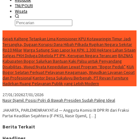
Republik
TNI/POLRI
Wisata
Berita Terkini
Kejati Kalteng Tetapkan Lima Komisioner KPU Kotawaringin Timur Jadi
Tersangka, Dugaan Korupsi Dana Hibah Pilkada Rugikan Negara Sekitar
Rp10 Miliar
Warga Satiung Siap Lapor ke KPK: 1.300 Hektare Lahan Sitaan
Satgas PKH Diduga Dikelola PT IPK, Kerugian Negara Terancam
BAZNAS
Kabupaten Bogor Salurkan Bantuan Kaki Palsu untuk Penyandang
Disabilitas, Wujud Nyata Kepedulian Lewat Program “Bogor Peduli”
KUA
Bogor Selatan Perkuat Pelayanan Keagamaan, Wujudkan Layanan Cepat
dan Profesional
Kantor Desa Sukaluyu Berbenah, PT Revan Furniture
Hadirkan Ruang Pelayanan Publik yang Lebih Modern
27/01/2026
27/01/2026
Nasir Djamil: Posisi Polri di Bawah Presiden Sudah Paling Ideal
JAKARTA, PARLEMENRAKYAT.id — Anggota Komisi III DPR RI dari Fraksi
Partai Keadilan Sejahtera (F-PKS), Nasir Djamil, […]
Berita Terkait
Headlines