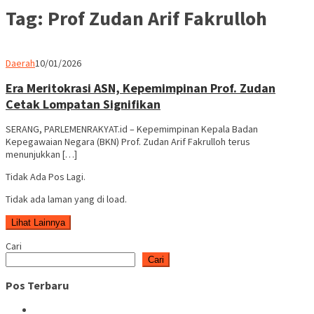
Tag:
Prof Zudan Arif Fakrulloh
Parlemen
Daerah
10/01/2026
Rakyat
Era Meritokrasi ASN, Kepemimpinan Prof. Zudan
Cetak Lompatan Signifikan
SERANG, PARLEMENRAKYAT.id – Kepemimpinan Kepala Badan
Kepegawaian Negara (BKN) Prof. Zudan Arif Fakrulloh terus
menunjukkan […]
Tidak Ada Pos Lagi.
Tidak ada laman yang di load.
Lihat Lainnya
Cari
Cari
Pos Terbaru