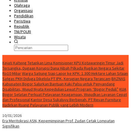
Kriminal
Olahraga
Organisasi
Pendidikan
Peristiwa
Republik
TNI/POLRI
Wisata
Berita Terkini
Kejati Kalteng Tetapkan Lima Komisioner KPU Kotawaringin Timur Jadi
Tersangka, Dugaan Korupsi Dana Hibah Pilkada Rugikan Negara Sekitar
Rp10 Miliar
Warga Satiung Siap Lapor ke KPK: 1.300 Hektare Lahan Sitaan
Satgas PKH Diduga Dikelola PT IPK, Kerugian Negara Terancam
BAZNAS
Kabupaten Bogor Salurkan Bantuan Kaki Palsu untuk Penyandang
Disabilitas, Wujud Nyata Kepedulian Lewat Program “Bogor Peduli”
KUA
Bogor Selatan Perkuat Pelayanan Keagamaan, Wujudkan Layanan Cepat
dan Profesional
Kantor Desa Sukaluyu Berbenah, PT Revan Furniture
Hadirkan Ruang Pelayanan Publik yang Lebih Modern
10/01/2026
Era Meritokrasi ASN, Kepemimpinan Prof. Zudan Cetak Lompatan
Signifikan