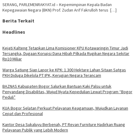
SERANG, PARLEMENRAKYAT.id – Kepemimpinan Kepala Badan
Kepegawaian Negara (BKN) Prof. Zudan Arif Fakrulloh terus […]
Berita Terkait
Headlines
Kejati Kalteng Tetapkan Lima Komisioner KPU Kotawaringin Timur Jadi
Tersangka, Dugaan Korupsi Dana Hibah Pilkada Rugikan Negara Sekitar
Rp10 Miliar
Warga Satiung Siap Lapor ke KPK: 1.300 Hektare Lahan Sitaan Satgas
PKH Diduga Dikelola PT IPK, Kerugian Negara Terancam
BAZNAS Kabupaten Bogor Salurkan Bantuan Kaki Palsu untuk
Penyandang Disabilitas, Wujud Nyata Kepedulian Lewat Program “Bogor
Peduli”
KUA Bogor Selatan Perkuat Pelayanan Keagamaan, Wujudkan Layanan
Cepat dan Profesional
Kantor Desa Sukaluyu Berbenah, PT Revan Furniture Hadirkan Ruang
Pelayanan Publik yang Lebih Modern