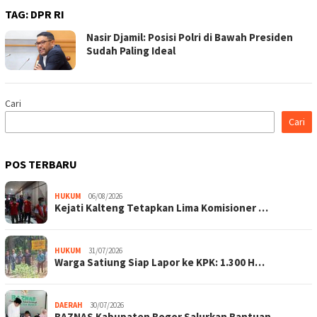
TAG:
DPR RI
Nasir Djamil: Posisi Polri di Bawah Presiden
Sudah Paling Ideal
Cari
Cari
POS TERBARU
HUKUM
06/08/2026
Kejati Kalteng Tetapkan Lima Komisioner …
HUKUM
31/07/2026
Warga Satiung Siap Lapor ke KPK: 1.300 H…
DAERAH
30/07/2026
BAZNAS Kabupaten Bogor Salurkan Bantuan …