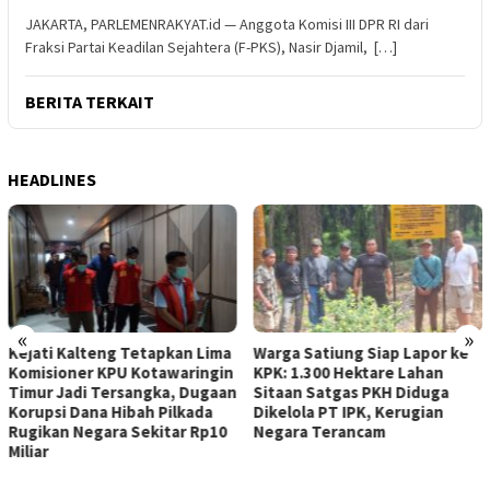
JAKARTA, PARLEMENRAKYAT.id — Anggota Komisi III DPR RI dari
Fraksi Partai Keadilan Sejahtera (F-PKS), Nasir Djamil, […]
BERITA TERKAIT
HEADLINES
«
»
Kejati Kalteng Tetapkan Lima
Warga Satiung Siap Lapor ke
Komisioner KPU Kotawaringin
KPK: 1.300 Hektare Lahan
Timur Jadi Tersangka, Dugaan
Sitaan Satgas PKH Diduga
Korupsi Dana Hibah Pilkada
Dikelola PT IPK, Kerugian
Rugikan Negara Sekitar Rp10
Negara Terancam
Miliar