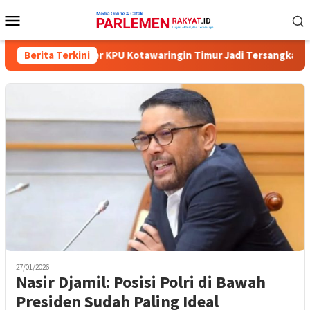
Loncat
Menu
ke
Mobile
konten
n Lima Komisioner KPU Kotawaringin Timur Jadi Tersangka, Dugaan
Berita Terkini
27/01/2026
Nasir Djamil: Posisi Polri di Bawah
Presiden Sudah Paling Ideal