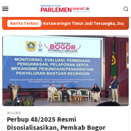
Loncat
Menu
ke
Mobile
konten
 Komisioner KPU Kotawaringin Timur Jadi Tersangka, Dugaan Koru
Berita Terkini
30/12/2025
Perbup 48/2025 Resmi
Disosialisasikan, Pemkab Bogor