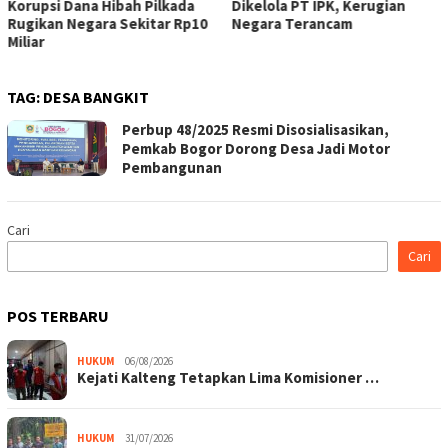
Hibah Pilkada
Dikelola PT IPK, Kerugian
Disabilitas, 
a Sekitar Rp10
Negara Terancam
Kepedulian L
“Bogor Pedul
TAG:
DESA BANGKIT
Perbup 48/2025 Resmi Disosialisasikan,
Pemkab Bogor Dorong Desa Jadi Motor
Pembangunan
Cari
Cari
POS TERBARU
HUKUM
06/08/2026
Kejati Kalteng Tetapkan Lima Komisioner …
HUKUM
31/07/2026