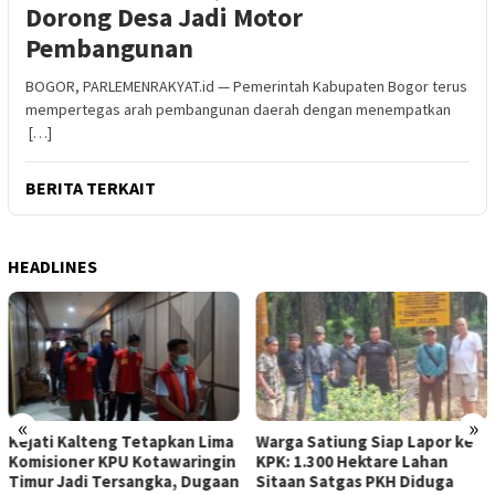
Dorong Desa Jadi Motor
Pembangunan
BOGOR, PARLEMENRAKYAT.id — Pemerintah Kabupaten Bogor terus
mempertegas arah pembangunan daerah dengan menempatkan
[…]
BERITA TERKAIT
HEADLINES
«
»
g Tetapkan Lima
Warga Satiung Siap Lapor ke
BAZNAS Kabu
PU Kotawaringin
KPK: 1.300 Hektare Lahan
Salurkan Bant
rsangka, Dugaan
Sitaan Satgas PKH Diduga
untuk Penya