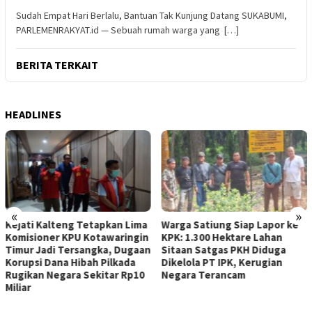
Sudah Empat Hari Berlalu, Bantuan Tak Kunjung Datang SUKABUMI,
PARLEMENRAKYAT.id — Sebuah rumah warga yang […]
BERITA TERKAIT
HEADLINES
«
»
Kejati Kalteng Tetapkan Lima
Warga Satiung Siap Lapor ke
Komisioner KPU Kotawaringin
KPK: 1.300 Hektare Lahan
Timur Jadi Tersangka, Dugaan
Sitaan Satgas PKH Diduga
Korupsi Dana Hibah Pilkada
Dikelola PT IPK, Kerugian
Rugikan Negara Sekitar Rp10
Negara Terancam
Miliar