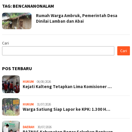
TAG:
BENCANANONALAM
Rumah Warga Ambruk, Pemerintah Desa
Dinilai Lamban dan Abai
Cari
Cari
POS TERBARU
HUKUM
06/08/2026
Kejati Kalteng Tetapkan Lima Komisioner …
HUKUM
31/07/2026
Warga Satiung Siap Lapor ke KPK: 1.300 H…
DAERAH
30/07/2026
BAZNAS Kabupaten Bogor Salurkan Bantuan …