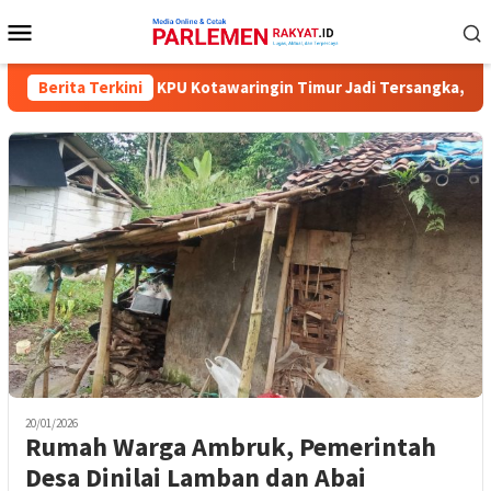
Loncat
Menu
ke
Mobile
konten
 Lima Komisioner KPU Kotawaringin Timur Jadi Tersangka, Dugaan
Berita Terkini
20/01/2026
Rumah Warga Ambruk, Pemerintah
Desa Dinilai Lamban dan Abai