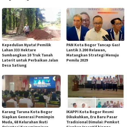
Kepedulian Nyata! Pemilik
PAN Kota Bogor Tancap Gas!
Lahan 333 Hektare
Lantik 3.200 Relawan,
Sumbangkan 10 Truk Tanah
Matangkan Strategi Menuju
Laterit untuk Perbaikan Jalan
Pemilu 2029
Desa Satiung
Karang Taruna Kota Bogor
IKAPPI Kota Bogor Resmi
Siapkan Generasi Pemimpin
Dikukuhkan, Era Baru Pasar
Muda, 68 Kelurahan Ikuti
Tradisional Dimulai: Pemkot
Orientasi Kepemimpinan
Siapkan Insentif hingga