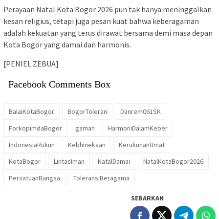
Perayaan Natal Kota Bogor 2026 pun tak hanya meninggalkan
kesan religius, tetapi juga pesan kuat bahwa keberagaman
adalah kekuatan yang terus dirawat bersama demi masa depan
Kota Bogor yang damai dan harmonis.
[PENIEL ZEBUA]
Facebook Comments Box
BalaiKotaBogor
BogorToleran
Danrem061SK
ForkopimdaBogor
gaman
HarmoniDalamKeber
IndonesiaRukun
Kebhinekaan
KerukunanUmat
KotaBogor
Linta​sIman
NatalDamai
NatalKotaBogor2026
PersatuanBangsa
ToleransiBeragama
SEBARKAN