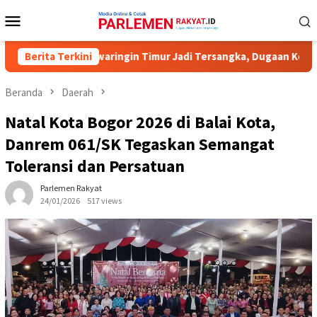
Loncat
Menu
ke
Mobile
konten
er KPU Kotawaringin Timur Jadi Tersangka, Dugaan Korupsi Dana H
Berita Terkini
Beranda
Daerah
Natal Kota Bogor 2026 di Balai Kota,
Danrem 061/SK Tegaskan Semangat
Toleransi dan Persatuan
Parlemen Rakyat
24/01/2026
517 views