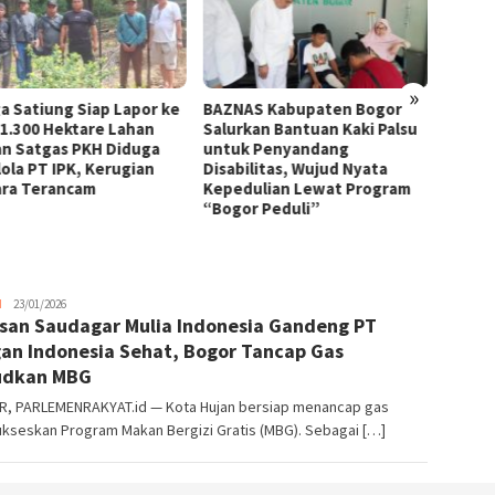
»
a Satiung Siap Lapor ke
BAZNAS Kabupaten Bogor
KUA Bo
 1.300 Hektare Lahan
Salurkan Bantuan Kaki Palsu
Pelay
an Satgas PKH Diduga
untuk Penyandang
Wujud
lola PT IPK, Kerugian
Disabilitas, Wujud Nyata
Profes
ra Terancam
Kepedulian Lewat Program
“Bogor Peduli”
Parlemen
H
23/01/2026
san Saudagar Mulia Indonesia Gandeng PT
Rakyat
an Indonesia Sehat, Bogor Tancap Gas
udkan MBG
, PARLEMENRAKYAT.id — Kota Hujan bersiap menancap gas
kseskan Program Makan Bergizi Gratis (MBG). Sebagai […]