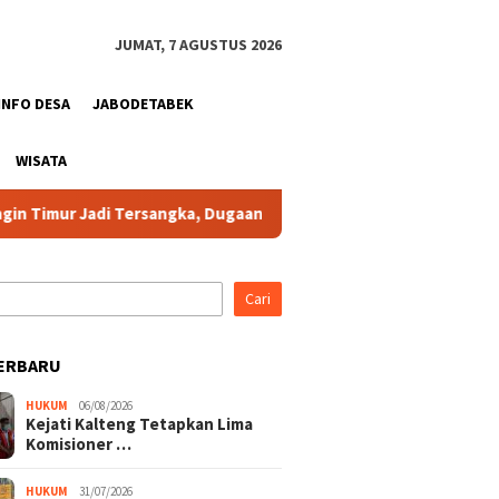
JUMAT, 7 AGUSTUS 2026
INFO DESA
JABODETABEK
WISATA
Jadi Tersangka, Dugaan Korupsi Dana Hibah Pilkada Rugikan Negar
Cari
ERBARU
HUKUM
06/08/2026
Kejati Kalteng Tetapkan Lima
Komisioner …
HUKUM
31/07/2026