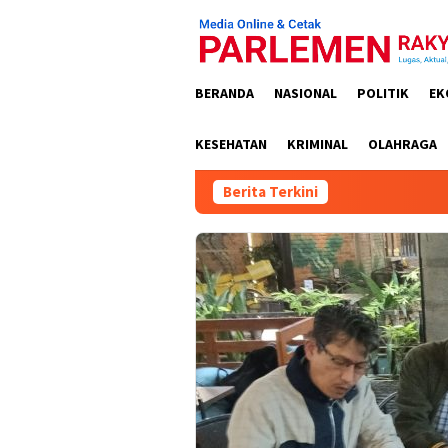
Loncat
ke
konten
BERANDA
NASIONAL
POLITIK
EK
KESEHATAN
KRIMINAL
OLAHRAGA
Berita Terkini
K