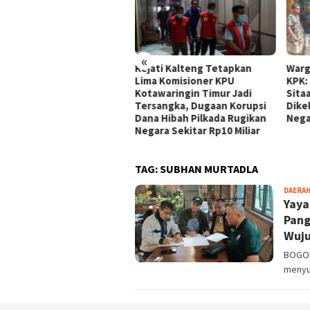
«
tor Desa Sukaluyu
Kejati Kalteng Tetapkan
Warg
rbenah, PT Revan
Lima Komisioner KPU
KPK:
niture Hadirkan Ruang
Kotawaringin Timur Jadi
Sita
ayanan Publik yang Lebih
Tersangka, Dugaan Korupsi
Dike
dern
Dana Hibah Pilkada Rugikan
Nega
Negara Sekitar Rp10 Miliar
TAG:
SUBHAN MURTADLA
DAERA
Yaya
Pang
Wuj
BOGOR
menyu