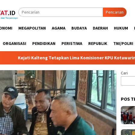
Pencarian
ONOMI
MEGAPOLITAN
AGAMA
BUDAYA
DAERAH
HUKUM
ORGANISASI
PENDIDIKAN
PERISTIWA
REPUBLIK
TNI/POLRI
ejati Kalteng Tetapkan Lima Komisioner KPU Kotawaringin Timur 
Cari
POS T