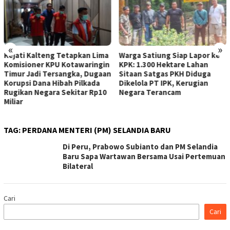
«
»
Kejati Kalteng Tetapkan Lima
Warga Satiung Siap Lapor ke
Komisioner KPU Kotawaringin
KPK: 1.300 Hektare Lahan
Timur Jadi Tersangka, Dugaan
Sitaan Satgas PKH Diduga
Korupsi Dana Hibah Pilkada
Dikelola PT IPK, Kerugian
Rugikan Negara Sekitar Rp10
Negara Terancam
Miliar
TAG:
PERDANA MENTERI (PM) SELANDIA BARU
Di Peru, Prabowo Subianto dan PM Selandia
Baru Sapa Wartawan Bersama Usai Pertemuan
Bilateral
Cari
Cari