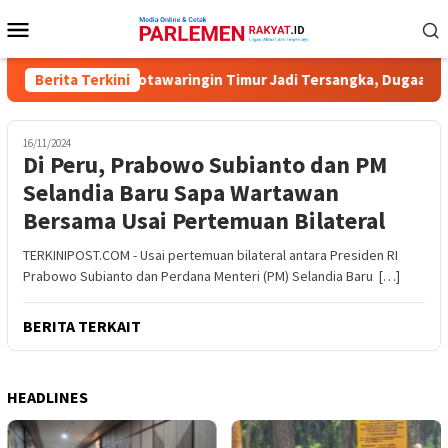
Loncat
Menu
ke
Mobile
konten
Komisioner KPU Kotawaringin Timur Jadi Tersangka, Dugaan Korup
Berita Terkini
16/11/2024
Di Peru, Prabowo Subianto dan PM
Selandia Baru Sapa Wartawan
Bersama Usai Pertemuan Bilateral
TERKINIPOST.COM - Usai pertemuan bilateral antara Presiden RI
Prabowo Subianto dan Perdana Menteri (PM) Selandia Baru […]
BERITA TERKAIT
HEADLINES