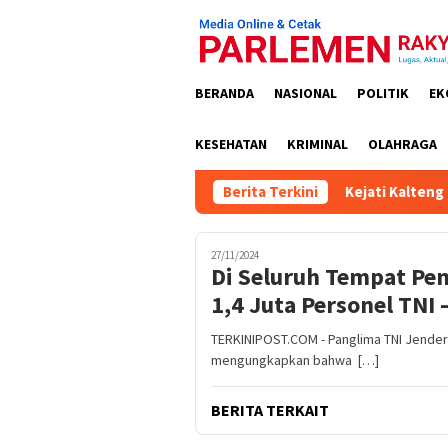
Loncat
ke
konten
BERANDA
NASIONAL
POLITIK
EK
KESEHATAN
KRIMINAL
OLAHRAGA
Berita Terkini
Kejati Kalteng Tet
27/11/2024
Di Seluruh Tempat Pe
1,4 Juta Personel TNI
TERKINIPOST.COM - Panglima TNI Jendera
mengungkapkan bahwa […]
BERITA TERKAIT