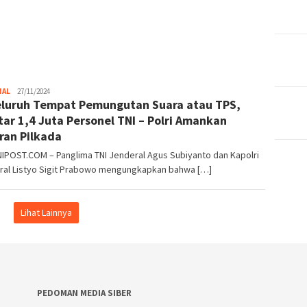
Parlemen
NAL
27/11/2024
eluruh Tempat Pemungutan Suara atau TPS,
Rakyat
tar 1,4 Juta Personel TNI – Polri Amankan
ran Pilkada
IPOST.COM – Panglima TNI Jenderal Agus Subiyanto dan Kapolri
ral Listyo Sigit Prabowo mengungkapkan bahwa […]
Lihat Lainnya
PEDOMAN MEDIA SIBER