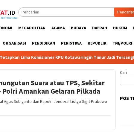
Pencaria
ONOMI
MEGAPOLITAN
AGAMA
BUDAYA
DAERAH
HUKUM
ORGANISASI
PENDIDIKAN
PERISTIWA
REPUBLIK
TNI/POLRI
apkan Lima Komisioner KPU Kotawaringin Timur Jadi Tersangka, D
Cari
mungutan Suara atau TPS, Sekitar
 – Polri Amankan Gelaran Pilkada
POS T
l Agus Subiyanto dan Kapolri Jenderal Listyo Sigit Prabowo