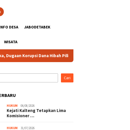
n
INFO DESA
JABODETABEK
WISATA
ugaan Korupsi Dana Hibah Pilkada Rugikan Negara Sekitar Rp10 Mi
Cari
ERBARU
HUKUM
06/08/2026
Kejati Kalteng Tetapkan Lima
Komisioner …
HUKUM
31/07/2026