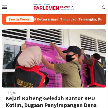
Loncat
Menu
ke
Mobile
konten
a Komisioner KPU Kotawaringin Timur Jadi Tersangka, Dugaan Kor
Berita Terkini
13/01/2026
Kejati Kalteng Geledah Kantor KPU
Kotim, Dugaan Penyimpangan Dana