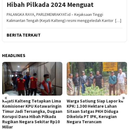
Hibah Pilkada 2024 Menguat
PALANGKA RAYA, PARLEMENRAKYAT.id – Kejaksaan Tinggi
Kalimantan Tengah (Kejati Kalteng) resmi menggeledah Kantor […]
BERITA TERKAIT
HEADLINES
«
»
Kejati Kalteng Tetapkan Lima
Warga Satiung Siap Lapor ke
Komisioner KPU Kotawaringin
KPK: 1.300 Hektare Lahan
Timur Jadi Tersangka, Dugaan
Sitaan Satgas PKH Diduga
Korupsi Dana Hibah Pilkada
Dikelola PT IPK, Kerugian
Rugikan Negara Sekitar Rp10
Negara Terancam
Miliar