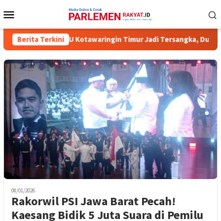
Loncat
Menu
ke
Mobile
konten
a Komisioner KPU Kotawaringin Timur Jadi Tersangka, Dugaan Kor
Berita Terkini
08/01/2026
Rakorwil PSI Jawa Barat Pecah!
Kaesang Bidik 5 Juta Suara di Pemilu