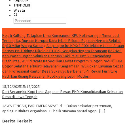
Republik
TNI/POLRI
Wisata
Berita Terkini
Kejati Kalteng Tetapkan Lima Komisioner KPU Kotawaringin Timur Jadi
Tersangka, Dugaan Korupsi Dana Hibah Pilkada Rugikan Negara Sekitar
Rp10 Miliar
Warga Satiung Siap Lapor ke KPK: 1.300 Hektare Lahan Sitaan
Satgas PKH Diduga Dikelola PT IPK, Kerugian Negara Terancam
BAZNAS
Kabupaten Bogor Salurkan Bantuan Kaki Palsu untuk Penyandang
Disabilitas, Wujud Nyata Kepedulian Lewat Program “Bogor Peduli”
KUA
Bogor Selatan Perkuat Pelayanan Keagamaan, Wujudkan Layanan Cepat
dan Profesional
Kantor Desa Sukaluyu Berbenah, PT Revan Furniture
Hadirkan Ruang Pelayanan Publik yang Lebih Modern
15/12/2025
15/12/2025
Dari Secangkir Kopi Lahir Gagasan Besar: PKDI Konsolidasikan Kekuatan
Desa di Jawa Tengah
JAWA TENGAH, PARLEMENRAKYAT.id — Bukan sekadar pertemuan,
apalagi rutinitas organisasi. Di balik suasana santai ngopi […]
Berita Terkait