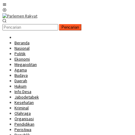
Loncat
Menu
ke
Mobile
konten
Pencarian
Beranda
Nasional
Politik
Ekonomi
Megapolitan
Agama
Budaya
Daerah
Hukum
Info Desa
Jabodetabek
Kesehatan
Kriminal
Olahraga
Organisasi
Pendidikan
Peristiwa