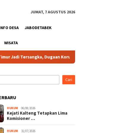
JUMAT, 7 AGUSTUS 2026
INFO DESA
JABODETABEK
WISATA
Tersangka, Dugaan Korupsi Dana Hibah Pilkada Rugikan Negara Sek
Cari
ERBARU
HUKUM
06/08/2026
Kejati Kalteng Tetapkan Lima
Komisioner …
HUKUM
31/07/2026