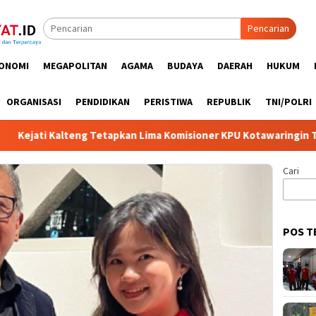
Pencarian
ONOMI
MEGAPOLITAN
AGAMA
BUDAYA
DAERAH
HUKUM
ORGANISASI
PENDIDIKAN
PERISTIWA
REPUBLIK
TNI/POLRI
 Kalteng Tetapkan Lima Komisioner KPU Kotawaringin Timur Jadi 
Cari
POS T