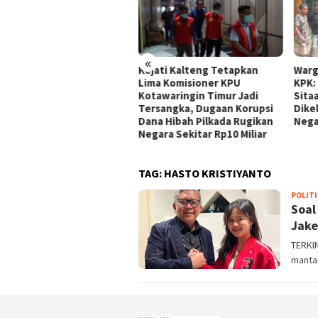
«
jati Kalteng Tetapkan
Warga Satiung Siap Lapor ke
BAZ
ma Komisioner KPU
KPK: 1.300 Hektare Lahan
Sal
tawaringin Timur Jadi
Sitaan Satgas PKH Diduga
unt
rsangka, Dugaan Korupsi
Dikelola PT IPK, Kerugian
Disa
na Hibah Pilkada Rugikan
Negara Terancam
Kep
gara Sekitar Rp10 Miliar
“Bo
TAG:
HASTO KRISTIYANTO
POLITI
Soal
Jake
TERKIN
manta