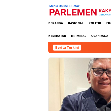
Loncat
ke
konten
BERANDA
NASIONAL
POLITIK
EK
KESEHATAN
KRIMINAL
OLAHRAGA
Berita Terkini
Kejati