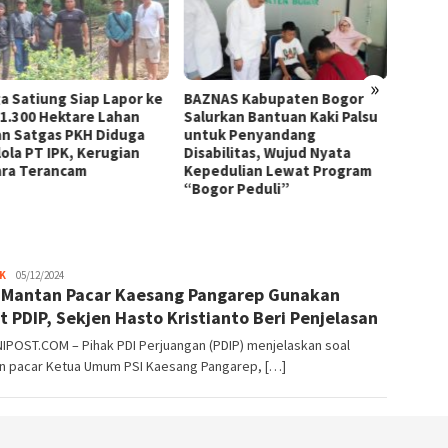
»
NAS Kabupaten Bogor
KUA Bogor Selatan Perkuat
Kanto
urkan Bantuan Kaki Palsu
Pelayanan Keagamaan,
Berb
uk Penyandang
Wujudkan Layanan Cepat dan
Furni
bilitas, Wujud Nyata
Profesional
Pelay
edulian Lewat Program
Mode
gor Peduli”
Parlemen
K
05/12/2024
 Mantan Pacar Kaesang Pangarep Gunakan
Rakyat
t PDIP, Sekjen Hasto Kristianto Beri Penjelasan
IPOST.COM – Pihak PDI Perjuangan (PDIP) menjelaskan soal
n pacar Ketua Umum PSI Kaesang Pangarep, […]