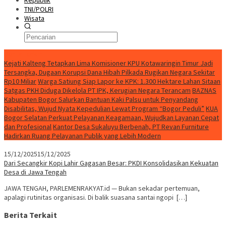
Republik
TNI/POLRI
Wisata
Berita Terkini
Kejati Kalteng Tetapkan Lima Komisioner KPU Kotawaringin Timur Jadi
Tersangka, Dugaan Korupsi Dana Hibah Pilkada Rugikan Negara Sekitar
Rp10 Miliar
Warga Satiung Siap Lapor ke KPK: 1.300 Hektare Lahan Sitaan
Satgas PKH Diduga Dikelola PT IPK, Kerugian Negara Terancam
BAZNAS
Kabupaten Bogor Salurkan Bantuan Kaki Palsu untuk Penyandang
Disabilitas, Wujud Nyata Kepedulian Lewat Program “Bogor Peduli”
KUA
Bogor Selatan Perkuat Pelayanan Keagamaan, Wujudkan Layanan Cepat
dan Profesional
Kantor Desa Sukaluyu Berbenah, PT Revan Furniture
Hadirkan Ruang Pelayanan Publik yang Lebih Modern
15/12/2025
15/12/2025
Dari Secangkir Kopi Lahir Gagasan Besar: PKDI Konsolidasikan Kekuatan
Desa di Jawa Tengah
JAWA TENGAH, PARLEMENRAKYAT.id — Bukan sekadar pertemuan,
apalagi rutinitas organisasi. Di balik suasana santai ngopi […]
Berita Terkait