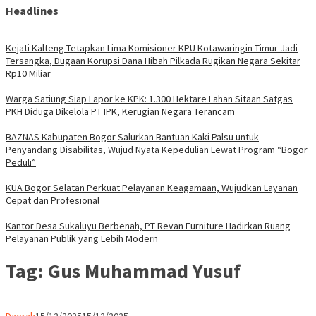
Headlines
Kejati Kalteng Tetapkan Lima Komisioner KPU Kotawaringin Timur Jadi
Tersangka, Dugaan Korupsi Dana Hibah Pilkada Rugikan Negara Sekitar
Rp10 Miliar
Warga Satiung Siap Lapor ke KPK: 1.300 Hektare Lahan Sitaan Satgas
PKH Diduga Dikelola PT IPK, Kerugian Negara Terancam
BAZNAS Kabupaten Bogor Salurkan Bantuan Kaki Palsu untuk
Penyandang Disabilitas, Wujud Nyata Kepedulian Lewat Program “Bogor
Peduli”
KUA Bogor Selatan Perkuat Pelayanan Keagamaan, Wujudkan Layanan
Cepat dan Profesional
Kantor Desa Sukaluyu Berbenah, PT Revan Furniture Hadirkan Ruang
Pelayanan Publik yang Lebih Modern
Tag:
Gus Muhammad Yusuf
Parlemen
Daerah
15/12/2025
15/12/2025