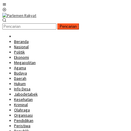
Loncat
Menu
ke
Mobile
konten
Pencarian
Beranda
Nasional
Politik
Ekonomi
Megapolitan
Agama
Budaya
Daerah
Hukum
Info Desa
Jabodetabek
Kesehatan
Kriminal
Olahraga
Organisasi
Pendidikan
Peristiwa