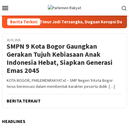
Loncat
Menu
ke
Mobile
konten
KPU Kotawaringin Timur Jadi Tersangka, Dugaan Korupsi Dana Hib
Berita Terkini
26/01/2026
SMPN 9 Kota Bogor Gaungkan
Gerakan Tujuh Kebiasaan Anak
Indonesia Hebat, Siapkan Generasi
Emas 2045
KOTA BOGOR, PARLEMENRAKYAT.id – SMP Negeri 9 Kota Bogor
terus berinovasi dalam membentuk karakter peserta didik […]
BERITA TERKAIT
HEADLINES