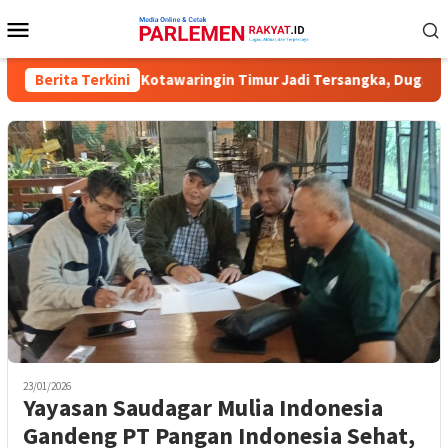
Loncat
Menu
ke
Mobile
konten
Komisioner KPU Kotawaringin Timur Jadi Tersangka, Dugaan Korup
Berita Terkini
23/01/2026
Yayasan Saudagar Mulia Indonesia
Gandeng PT Pangan Indonesia Sehat,