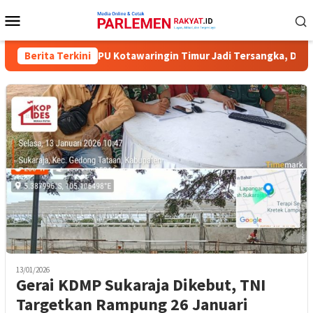
Loncat
Menu
ke
Mobile
konten
ima Komisioner KPU Kotawaringin Timur Jadi Tersangka, Dugaan Ko
Berita Terkini
13/01/2026
Gerai KDMP Sukaraja Dikebut, TNI
Targetkan Rampung 26 Januari