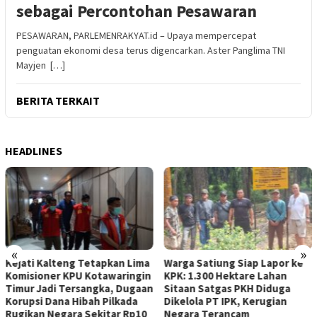
sebagai Percontohan Pesawaran
PESAWARAN, PARLEMENRAKYAT.id – Upaya mempercepat
penguatan ekonomi desa terus digencarkan. Aster Panglima TNI
Mayjen […]
BERITA TERKAIT
HEADLINES
«
»
Kejati Kalteng Tetapkan Lima
Warga Satiung Siap Lapor ke
Komisioner KPU Kotawaringin
KPK: 1.300 Hektare Lahan
Timur Jadi Tersangka, Dugaan
Sitaan Satgas PKH Diduga
Korupsi Dana Hibah Pilkada
Dikelola PT IPK, Kerugian
Rugikan Negara Sekitar Rp10
Negara Terancam