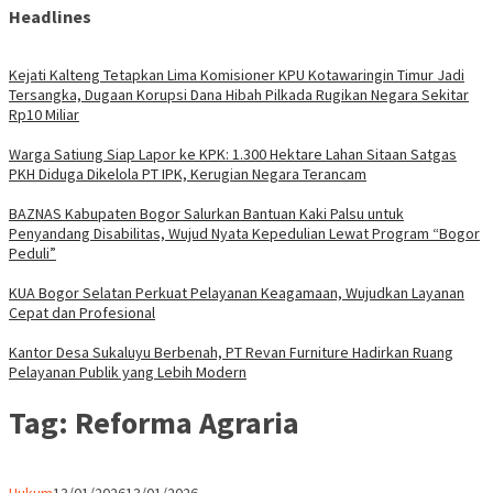
Headlines
Kejati Kalteng Tetapkan Lima Komisioner KPU Kotawaringin Timur Jadi
Tersangka, Dugaan Korupsi Dana Hibah Pilkada Rugikan Negara Sekitar
Rp10 Miliar
Warga Satiung Siap Lapor ke KPK: 1.300 Hektare Lahan Sitaan Satgas
PKH Diduga Dikelola PT IPK, Kerugian Negara Terancam
BAZNAS Kabupaten Bogor Salurkan Bantuan Kaki Palsu untuk
Penyandang Disabilitas, Wujud Nyata Kepedulian Lewat Program “Bogor
Peduli”
KUA Bogor Selatan Perkuat Pelayanan Keagamaan, Wujudkan Layanan
Cepat dan Profesional
Kantor Desa Sukaluyu Berbenah, PT Revan Furniture Hadirkan Ruang
Pelayanan Publik yang Lebih Modern
Tag:
Reforma Agraria
Parlemen
Hukum
13/01/2026
13/01/2026