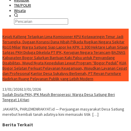
Republik
TNI/POLRI
Wisata
Berita Terkini
Kejati Kalteng Tetapkan Lima Komisioner KPU Kotawaringin Timur Jadi
Tersangka, Dugaan Korupsi Dana Hibah Pilkada Rugikan Negara Sekitar
Rp10 Miliar
Warga Satiung Siap Lapor ke KPK: 1.300 Hektare Lahan Sitaan
Satgas PKH Diduga Dikelola PT IPK, Kerugian Negara Terancam
BAZNAS
Kabupaten Bogor Salurkan Bantuan Kaki Palsu untuk Penyandang
Disabilitas, Wujud Nyata Kepedulian Lewat Program “Bogor Peduli”
KUA
Bogor Selatan Perkuat Pelayanan Keagamaan, Wujudkan Layanan Cepat
dan Profesional
Kantor Desa Sukaluyu Berbenah, PT Revan Furniture
Hadirkan Ruang Pelayanan Publik yang Lebih Modern
13/01/2026
13/01/2026
Sudah Disita PKH, IPK Masih Beroperasi: Warga Desa Satiung Beri
Tenggat 14 Hari
JAKARTA, PARLEMENRAKYAT.id — Perjuangan masyarakat Desa Satiung
merebut kembali tanah adatnya kini memasuki titik […]
Berita Terkait