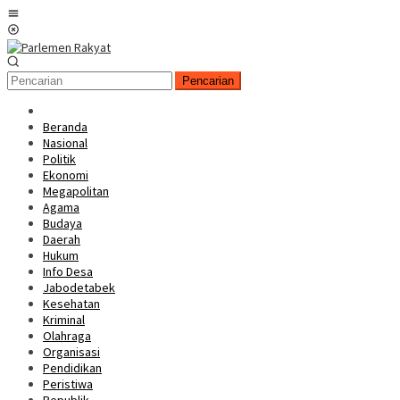
Loncat
Menu
ke
Mobile
konten
Pencarian
Beranda
Nasional
Politik
Ekonomi
Megapolitan
Agama
Budaya
Daerah
Hukum
Info Desa
Jabodetabek
Kesehatan
Kriminal
Olahraga
Organisasi
Pendidikan
Peristiwa