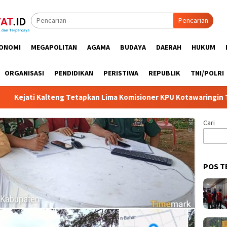
Pencarian
ONOMI
MEGAPOLITAN
AGAMA
BUDAYA
DAERAH
HUKUM
ORGANISASI
PENDIDIKAN
PERISTIWA
REPUBLIK
TNI/POLRI
i Kalteng Tetapkan Lima Komisioner KPU Kotawaringin Timur Jadi
Cari
POS T