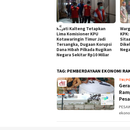
«
 Desa Sukaluyu
Kejati Kalteng Tetapkan
Warga Sa
ah, PT Revan
Lima Komisioner KPU
KPK: 1.3
ure Hadirkan Ruang
Kotawaringin Timur Jadi
Sitaan 
nan Publik yang Lebih
Tersangka, Dugaan Korupsi
Dikelola
n
Dana Hibah Pilkada Rugikan
Negara 
Negara Sekitar Rp10 Miliar
TAG:
PEMBERDAYAAN EKONOMI RA
TNI/PO
Gera
Ramp
Pes
PESAW
ekonom