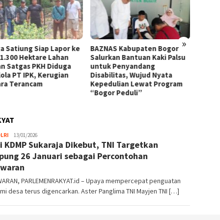
»
tiung Siap Lapor ke
BAZNAS Kabupaten Bogor
KUA Bogor
00 Hektare Lahan
Salurkan Bantuan Kaki Palsu
Pelayana
Satgas PKH Diduga
untuk Penyandang
Wujudkan
 PT IPK, Kerugian
Disabilitas, Wujud Nyata
Profesion
Terancam
Kepedulian Lewat Program
“Bogor Peduli”
KYAT
Parlemen
LRI
13/01/2026
i KDMP Sukaraja Dikebut, TNI Targetkan
Rakyat
ung 26 Januari sebagai Percontohan
awaran
ARAN, PARLEMENRAKYAT.id – Upaya mempercepat penguatan
i desa terus digencarkan. Aster Panglima TNI Mayjen TNI […]