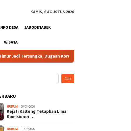
KAMIS, 6 AGUSTUS 2026
INFO DESA
JABODETABEK
WISATA
 Tersangka, Dugaan Korupsi Dana Hibah Pilkada Rugikan Negara S
Cari
ERBARU
HUKUM
06/08/2026
Kejati Kalteng Tetapkan Lima
Komisioner …
HUKUM
31/07/2026