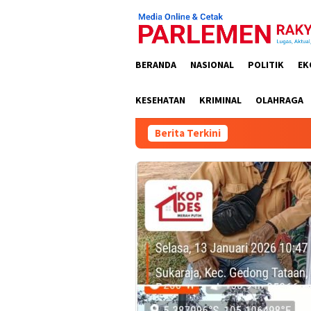
Loncat
ke
konten
BERANDA
NASIONAL
POLITIK
EK
KESEHATAN
KRIMINAL
OLAHRAGA
Berita Terkini
Kejat