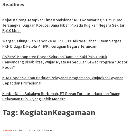
Headlines
Kejati Kalteng Tetapkan Lima Komisioner KPU Kotawaringin Timur Jadi
Tersangka, Dugaan Korupsi Dana Hibah Pilkada Rugikan Negara Sekitar
Rp10 Miliar
Warga Satiung Siap Lapor ke KPK: 1.300 Hektare Lahan Sitaan Satgas
PKH Diduga Dikelola PT IPK, Kerugian Negara Terancam
BAZNAS Kabupaten Bogor Salurkan Bantuan Kaki Palsu untuk
Penyandang Disabilitas, Wujud Nyata Kepedulian Lewat Program “Bogor
Peduli”
KUA Bogor Selatan Perkuat Pelayanan Keagamaan, Wujudkan Layanan
Cepat dan Profesional
Kantor Desa Sukaluyu Berbenah, PT Revan Furniture Hadirkan Ruang
Pelayanan Publik yang Lebih Modern
Tag:
KegiatanKeagamaan
Parlemen
Agama
18/01/2026
18/01/2026