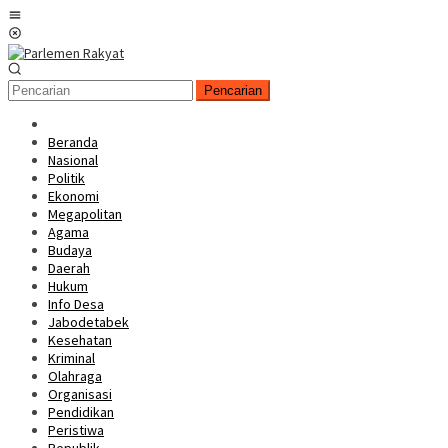
Loncat
Menu
ke
Mobile
konten
Pencarian
Beranda
Nasional
Politik
Ekonomi
Megapolitan
Agama
Budaya
Daerah
Hukum
Info Desa
Jabodetabek
Kesehatan
Kriminal
Olahraga
Organisasi
Pendidikan
Peristiwa