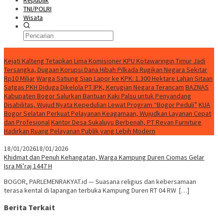
Republik
TNI/POLRI
Wisata
Berita Terkini
Kejati Kalteng Tetapkan Lima Komisioner KPU Kotawaringin Timur Jadi
Tersangka, Dugaan Korupsi Dana Hibah Pilkada Rugikan Negara Sekitar
Rp10 Miliar
Warga Satiung Siap Lapor ke KPK: 1.300 Hektare Lahan Sitaan
Satgas PKH Diduga Dikelola PT IPK, Kerugian Negara Terancam
BAZNAS
Kabupaten Bogor Salurkan Bantuan Kaki Palsu untuk Penyandang
Disabilitas, Wujud Nyata Kepedulian Lewat Program “Bogor Peduli”
KUA
Bogor Selatan Perkuat Pelayanan Keagamaan, Wujudkan Layanan Cepat
dan Profesional
Kantor Desa Sukaluyu Berbenah, PT Revan Furniture
Hadirkan Ruang Pelayanan Publik yang Lebih Modern
18/01/2026
18/01/2026
Khidmat dan Penuh Kehangatan, Warga Kampung Duren Ciomas Gelar
Isra Mi’raj 1447 H
BOGOR, PARLEMENRAKYAT.id — Suasana religius dan kebersamaan
terasa kental di lapangan terbuka Kampung Duren RT 04 RW […]
Berita Terkait