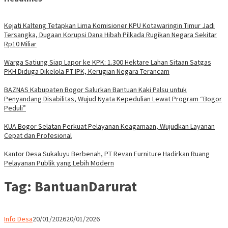
Kejati Kalteng Tetapkan Lima Komisioner KPU Kotawaringin Timur Jadi
Tersangka, Dugaan Korupsi Dana Hibah Pilkada Rugikan Negara Sekitar
Rp10 Miliar
Warga Satiung Siap Lapor ke KPK: 1.300 Hektare Lahan Sitaan Satgas
PKH Diduga Dikelola PT IPK, Kerugian Negara Terancam
BAZNAS Kabupaten Bogor Salurkan Bantuan Kaki Palsu untuk
Penyandang Disabilitas, Wujud Nyata Kepedulian Lewat Program “Bogor
Peduli”
KUA Bogor Selatan Perkuat Pelayanan Keagamaan, Wujudkan Layanan
Cepat dan Profesional
Kantor Desa Sukaluyu Berbenah, PT Revan Furniture Hadirkan Ruang
Pelayanan Publik yang Lebih Modern
Tag:
BantuanDarurat
Parlemen
Info Desa
20/01/2026
20/01/2026
Rakyat