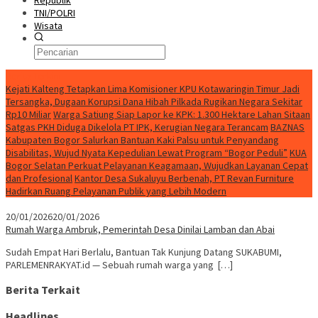
Republik
TNI/POLRI
Wisata
Berita Terkini
Kejati Kalteng Tetapkan Lima Komisioner KPU Kotawaringin Timur Jadi
Tersangka, Dugaan Korupsi Dana Hibah Pilkada Rugikan Negara Sekitar
Rp10 Miliar
Warga Satiung Siap Lapor ke KPK: 1.300 Hektare Lahan Sitaan
Satgas PKH Diduga Dikelola PT IPK, Kerugian Negara Terancam
BAZNAS
Kabupaten Bogor Salurkan Bantuan Kaki Palsu untuk Penyandang
Disabilitas, Wujud Nyata Kepedulian Lewat Program “Bogor Peduli”
KUA
Bogor Selatan Perkuat Pelayanan Keagamaan, Wujudkan Layanan Cepat
dan Profesional
Kantor Desa Sukaluyu Berbenah, PT Revan Furniture
Hadirkan Ruang Pelayanan Publik yang Lebih Modern
20/01/2026
20/01/2026
Rumah Warga Ambruk, Pemerintah Desa Dinilai Lamban dan Abai
Sudah Empat Hari Berlalu, Bantuan Tak Kunjung Datang SUKABUMI,
PARLEMENRAKYAT.id — Sebuah rumah warga yang […]
Berita Terkait
Headlines