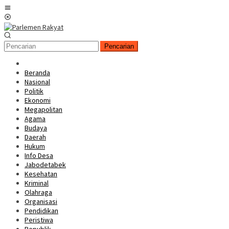
Loncat
Menu
ke
Mobile
konten
Pencarian
Beranda
Nasional
Politik
Ekonomi
Megapolitan
Agama
Budaya
Daerah
Hukum
Info Desa
Jabodetabek
Kesehatan
Kriminal
Olahraga
Organisasi
Pendidikan
Peristiwa