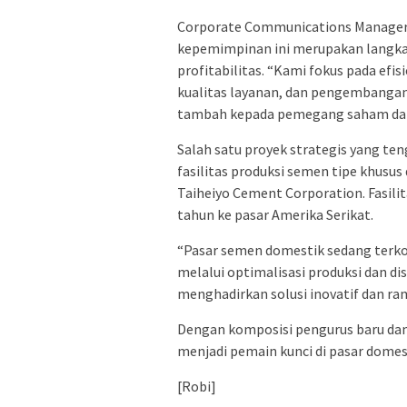
Corporate Communications Manager 
kepemimpinan ini merupakan langka
profitabilitas. “Kami fokus pada efis
kualitas layanan, dan pengembangan 
tambah kepada pemegang saham dan 
Salah satu proyek strategis yang t
fasilitas produksi semen tipe khusus
Taiheiyo Cement Corporation. Fasili
tahun ke pasar Amerika Serikat.
“Pasar semen domestik sedang terko
melalui optimalisasi produksi dan di
menghadirkan solusi inovatif dan ra
Dengan komposisi pengurus baru dan 
menjadi pemain kunci di pasar domes
[Robi]