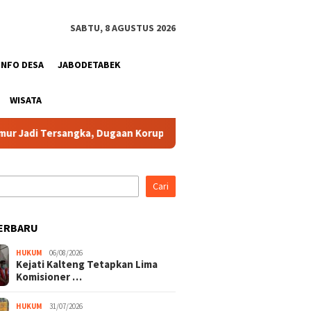
SABTU, 8 AGUSTUS 2026
INFO DESA
JABODETABEK
WISATA
sangka, Dugaan Korupsi Dana Hibah Pilkada Rugikan Negara Sekit
Cari
ERBARU
HUKUM
06/08/2026
Kejati Kalteng Tetapkan Lima
Komisioner …
HUKUM
31/07/2026