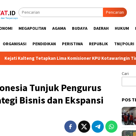
Pencarian
ONOMI
MEGAPOLITAN
AGAMA
BUDAYA
DAERAH
HUKUM
ORGANISASI
PENDIDIKAN
PERISTIWA
REPUBLIK
TNI/POLRI
alteng Tetapkan Lima Komisioner KPU Kotawaringin Timur Jadi Ter
Cari
donesia Tunjuk Pengurus
ategi Bisnis dan Ekspansi
POS T