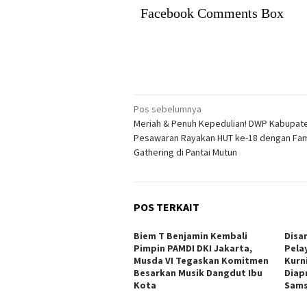
Facebook Comments Box
Navigasi
Pos sebelumnya
Meriah & Penuh Kepedulian! DWP Kabupat
pos
Pesawaran Rayakan HUT ke-18 dengan Fam
Gathering di Pantai Mutun
POS TERKAIT
Biem T Benjamin Kembali
Disa
Pimpin PAMDI DKI Jakarta,
Pela
Musda VI Tegaskan Komitmen
Kurn
Besarkan Musik Dangdut Ibu
Diapr
Kota
Sams