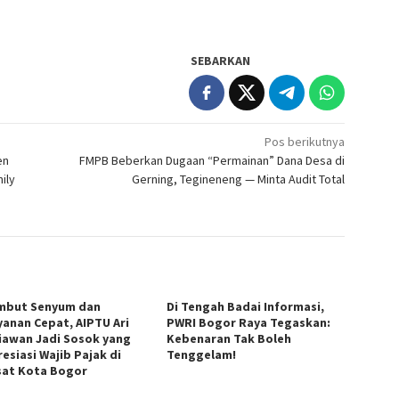
SEBARKAN
Pos berikutnya
en
FMPB Beberkan Dugaan “Permainan” Dana Desa di
ily
Gerning, Tegineneng — Minta Audit Total
mbut Senyum dan
Di Tengah Badai Informasi,
yanan Cepat, AIPTU Ari
PWRI Bogor Raya Tegaskan:
iawan Jadi Sosok yang
Kebenaran Tak Boleh
esiasi Wajib Pajak di
Tenggelam!
at Kota Bogor