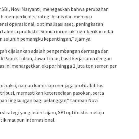
SBI, Novi Maryanti, menegaskan bahwa perubahan
h memperkuat strategi bisnis dan memacu
iensi operasional, optimalisasi aset, peningkatan
talenta produktif. Semua ini untuk memberikan nilai
seluruh pemangku kepentingan,” ujarnya.
engah dijalankan adalah pengembangan dermaga dan
 di Pabrik Tuban, Jawa Timur, hasil kerja sama dengan
tas ini menargetkan ekspor hingga 1 juta ton semen per
ntraksi, namun kami siap menjaga profitabilitas
stribusi, memastikan ketersediaan pasokan, serta
mah lingkungan bagi pelanggan,” tambah Novi.
strategi yang lebih tajam, SBI optimistis melaju
tik maupun internasional.