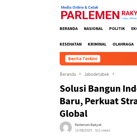
Loncat
ke
konten
BERANDA
NASIONAL
POLITIK
EK
KESEHATAN
KRIMINAL
OLAHRAGA
Berita Terkini
Kejati K
Beranda
Jabodetabek
Solusi Bangun In
Baru, Perkuat Str
Global
Parlemen Rakyat
13/08/2025
511 views