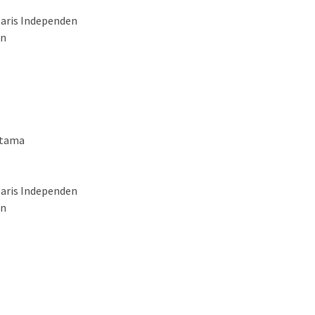
saris Independen
en
Utama
saris Independen
en