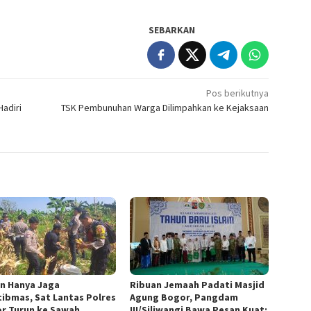
SEBARKAN
Pos berikutnya
Hadiri
TSK Pembunuhan Warga Dilimpahkan ke Kejaksaan
n Hanya Jaga
Ribuan Jemaah Padati Masjid
ibmas, Sat Lantas Polres
Agung Bogor, Pangdam
r Turun ke Sawah
III/Siliwangi Bawa Pesan Kuat: