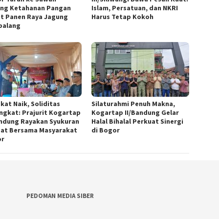
ng Ketahanan Pangan
Islam, Persatuan, dan NKRI
t Panen Raya Jagung
Harus Tetap Kokoh
balang
kat Naik, Soliditas
Silaturahmi Penuh Makna,
ngkat: Prajurit Kogartap
Kogartap II/Bandung Gelar
andung Rayakan Syukuran
Halal Bihalal Perkuat Sinergi
at Bersama Masyarakat
di Bogor
or
PEDOMAN MEDIA SIBER