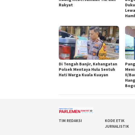
Rakyat
Duku
Lewa
Ham
Di Tengah Banjir, Kehangatan
Pang
Polsek Mentaya Hulu Sentuh
Meni
Hati Warga Kuala Kuayan
II/B
Hang
Bog
TIM REDAKSI
KODE ETIK
JURNALISTIK