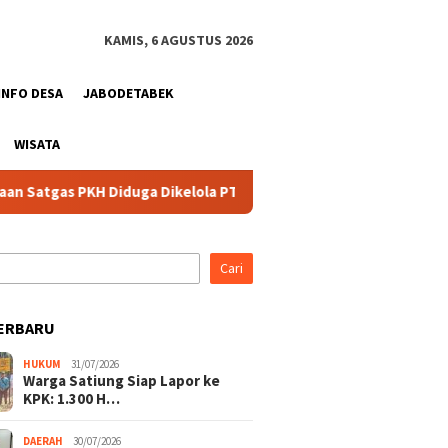
KAMIS, 6 AGUSTUS 2026
INFO DESA
JABODETABEK
WISATA
 PKH Diduga Dikelola PT IPK, Kerugian Negara Terancam
B
Cari
ERBARU
HUKUM
31/07/2026
Warga Satiung Siap Lapor ke
KPK: 1.300 H…
DAERAH
30/07/2026