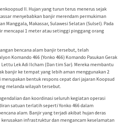
enkoopsud II. Hujan yang turun terus menerus sejak
 Makassar menyebabkan banjir merendam permukiman
 Manggala, Makassar, Sulawesi Selatan (Sulsel). Pada
air mencapai 1 meter atau setinggi pinggang orang
angan bencana alam banjir tersebut, telah
talyon Komando 466 (Yonko 466) Komando Pasukan Gerak
 Lettu Lek Adi Ilcham (Dan tim Sar). Mereka membantu
k banjir ke tempat yang lebih aman menggunakan 2
i merupakan bentuk respons cepat dari jajaran Koopsud
ng melanda wilayah tersebut.
ngendalian dan koordinasi seluruh kegiatan operasi
ran satuan terlatih seperti Yonko 466 dalam
cana alam. Banjir yang terjadi akibat hujan deras
n kerusakan infrastruktur dan mengancam keselamatan