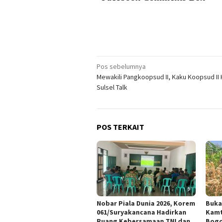
Navigasi
Pos sebelumnya
Mewakili Pangkoopsud II, Kaku Koopsud II 
pos
Sulsel Talk
POS TERKAIT
Nobar Piala Dunia 2026, Korem
Buka
061/Suryakancana Hadirkan
Kamt
Ruang Kebersamaan TNI dan
Bogo