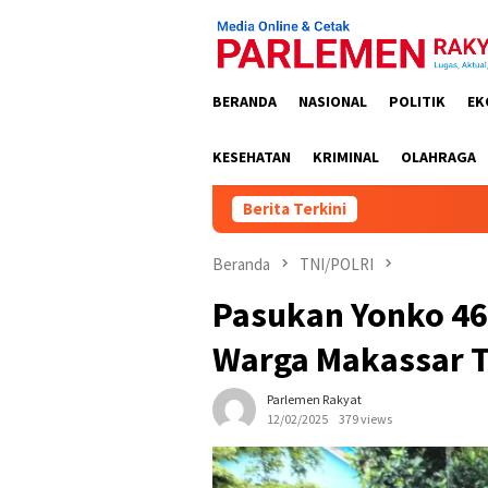
Loncat
ke
konten
BERANDA
NASIONAL
POLITIK
EK
KESEHATAN
KRIMINAL
OLAHRAGA
Berita Terkini
Warg
Beranda
TNI/POLRI
Pasukan Yonko 46
Warga Makassar T
Parlemen Rakyat
12/02/2025
379 views