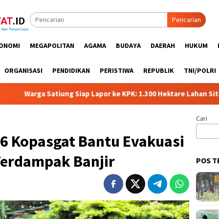
Pencarian
ONOMI
MEGAPOLITAN
AGAMA
BUDAYA
DAERAH
HUKUM
ORGANISASI
PENDIDIKAN
PERISTIWA
REPUBLIK
TNI/POLRI
a Satiung Siap Lapor ke KPK: 1.300 Hektare Lahan Sitaan Satgas
Cari
6 Kopasgat Bantu Evakuasi
erdampak Banjir
POS T