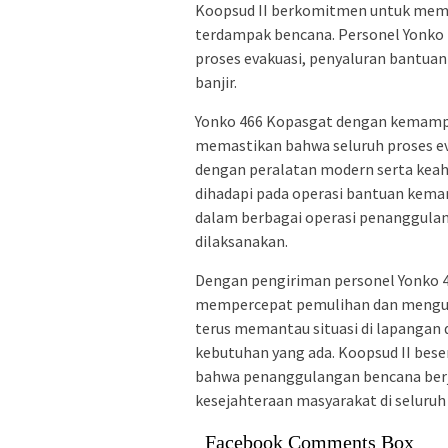
Koopsud II berkomitmen untuk mem
terdampak bencana. Personel Yonko
proses evakuasi, penyaluran bantuan
banjir.
Yonko 466 Kopasgat dengan kemampu
memastikan bahwa seluruh proses eva
dengan peralatan modern serta keah
dihadapi pada operasi bantuan kema
dalam berbagai operasi penanggulang
dilaksanakan.
Dengan pengiriman personel Yonko 4
mempercepat pemulihan dan mengura
terus memantau situasi di lapangan 
kebutuhan yang ada. Koopsud II bes
bahwa penanggulangan bencana berja
kesejahteraan masyarakat di seluruh 
Facebook Comments Box