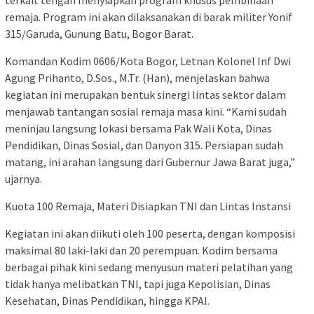
terkait tengah menyiapkan program khusus pembinaan
remaja. Program ini akan dilaksanakan di barak militer Yonif
315/Garuda, Gunung Batu, Bogor Barat.
Komandan Kodim 0606/Kota Bogor, Letnan Kolonel Inf Dwi
Agung Prihanto, D.Sos., M.Tr. (Han), menjelaskan bahwa
kegiatan ini merupakan bentuk sinergi lintas sektor dalam
menjawab tantangan sosial remaja masa kini. “Kami sudah
meninjau langsung lokasi bersama Pak Wali Kota, Dinas
Pendidikan, Dinas Sosial, dan Danyon 315. Persiapan sudah
matang, ini arahan langsung dari Gubernur Jawa Barat juga,”
ujarnya.
Kuota 100 Remaja, Materi Disiapkan TNI dan Lintas Instansi
Kegiatan ini akan diikuti oleh 100 peserta, dengan komposisi
maksimal 80 laki-laki dan 20 perempuan. Kodim bersama
berbagai pihak kini sedang menyusun materi pelatihan yang
tidak hanya melibatkan TNI, tapi juga Kepolisian, Dinas
Kesehatan, Dinas Pendidikan, hingga KPAI.