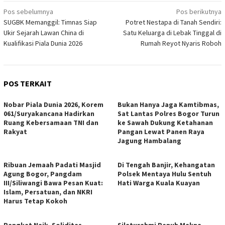
Navigasi
Pos sebelumnya
Pos berikutnya
SUGBK Memanggil: Timnas Siap
Potret Nestapa di Tanah Sendiri:
pos
Ukir Sejarah Lawan China di
Satu Keluarga di Lebak Tinggal di
Kualifikasi Piala Dunia 2026
Rumah Reyot Nyaris Roboh
POS TERKAIT
Nobar Piala Dunia 2026, Korem
Bukan Hanya Jaga Kamtibmas,
061/Suryakancana Hadirkan
Sat Lantas Polres Bogor Turun
Ruang Kebersamaan TNI dan
ke Sawah Dukung Ketahanan
Rakyat
Pangan Lewat Panen Raya
Jagung Hambalang
Ribuan Jemaah Padati Masjid
Di Tengah Banjir, Kehangatan
Agung Bogor, Pangdam
Polsek Mentaya Hulu Sentuh
III/Siliwangi Bawa Pesan Kuat:
Hati Warga Kuala Kuayan
Islam, Persatuan, dan NKRI
Harus Tetap Kokoh
Pangkat Naik, Soliditas
Silaturahmi Penuh Makna,