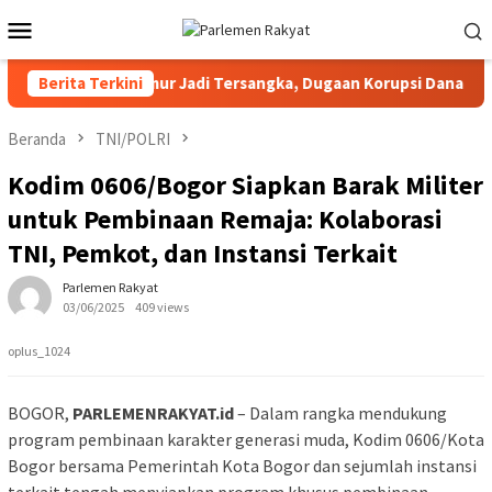
Loncat
Menu
ke
Mobile
konten
otawaringin Timur Jadi Tersangka, Dugaan Korupsi Dana Hibah Pi
Berita Terkini
Beranda
TNI/POLRI
Kodim 0606/Bogor Siapkan Barak Militer
untuk Pembinaan Remaja: Kolaborasi
TNI, Pemkot, dan Instansi Terkait
Parlemen Rakyat
03/06/2025
409 views
oplus_1024
BOGOR,
PARLEMENRAKYAT.id
– Dalam rangka mendukung
program pembinaan karakter generasi muda, Kodim 0606/Kota
Bogor bersama Pemerintah Kota Bogor dan sejumlah instansi