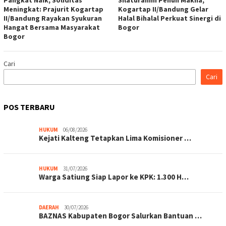
Meningkat: Prajurit Kogartap
Kogartap II/Bandung Gelar
II/Bandung Rayakan Syukuran
Halal Bihalal Perkuat Sinergi di
Hangat Bersama Masyarakat
Bogor
Bogor
Cari
Cari
POS TERBARU
HUKUM
06/08/2026
Kejati Kalteng Tetapkan Lima Komisioner …
HUKUM
31/07/2026
Warga Satiung Siap Lapor ke KPK: 1.300 H…
DAERAH
30/07/2026
BAZNAS Kabupaten Bogor Salurkan Bantuan …