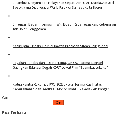
Disambut Senyum dan Pelayanan Cepat, AIPTU Ari Kurniawan Jadi
Sosok yang Diapresiasi Wajib Pajak di Samsat Kota Bogor
Di Tengah Badai Informasi, PWRI Bogor Raya Tegaskan: Kebenaran
Tak Boleh Tenggelam!
Nasir Djamil: Posisi Polri di Bawah Presiden Sudah Paling Ideal
Rayakan Hari Ibu dan HUT Pertama, OK OCE Isoma Tangsel
Gaungkan Edukasi Cegah KDRT Lewat Film “Suamiku, Lukaku”
Ketua Panitia Rakernas IWO 2025, Hera: Terima Kasih atas
Kebersamaan dan Dedikasi, Mohon Maaf Jika Ada Kekurangan
Cari
Cari
Pos Terbaru