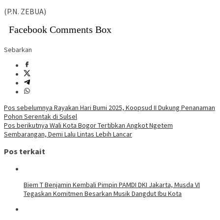
(P.N. ZEBUA)
Facebook Comments Box
Sebarkan
Navigasi
Pos sebelumnya
Rayakan Hari Bumi 2025, Koopsud II Dukung Penanaman
Pohon Serentak di Sulsel
pos
Pos berikutnya
Wali Kota Bogor Tertibkan Angkot Ngetem
Sembarangan, Demi Lalu Lintas Lebih Lancar
Pos terkait
Biem T Benjamin Kembali Pimpin PAMDI DKI Jakarta, Musda VI
Tegaskan Komitmen Besarkan Musik Dangdut Ibu Kota