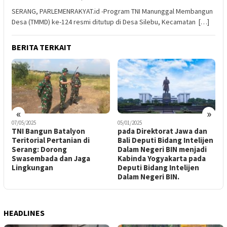
SERANG, PARLEMENRAKYAT.id -Program TNI Manunggal Membangun
Desa (TMMD) ke-124 resmi ditutup di Desa Silebu, Kecamatan […]
BERITA TERKAIT
«
»
05/01/2025
21/08/2025
3
pada Direktorat Jawa dan
Kapolres Katingan
Bali Deputi Bidang Intelijen
Tunjukkan Empati, Hadiri
Dalam Negeri BIN menjadi
Pemakaman Istri Kasat
Kabinda Yogyakarta pada
Samapta
Deputi Bidang Intelijen
Dalam Negeri BIN.
HEADLINES