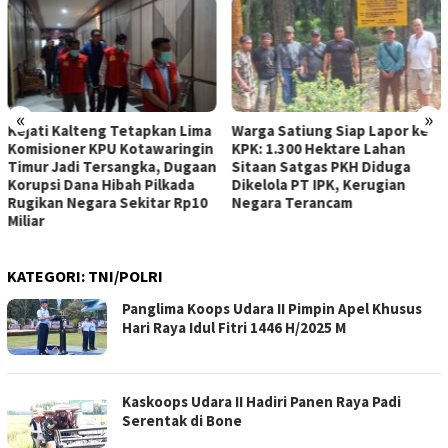
«
»
Warga Satiung Siap Lapor ke
BAZNAS Kabupaten Bogor
KPK: 1.300 Hektare Lahan
Salurkan Bantuan Kaki Palsu
Sitaan Satgas PKH Diduga
untuk Penyandang
Dikelola PT IPK, Kerugian
Disabilitas, Wujud Nyata
Negara Terancam
Kepedulian Lewat Program
“Bogor Peduli”
KATEGORI:
TNI/POLRI
Panglima Koops Udara II Pimpin Apel Khusus
Hari Raya Idul Fitri 1446 H/2025 M
Kaskoops Udara II Hadiri Panen Raya Padi
Serentak di Bone