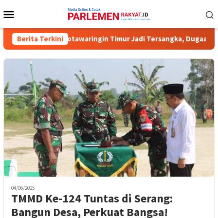
Loncat
Menu
ke
Mobile
konten
isioner KPU Kotawaringin Timur Jadi Tersangka, Dugaan Korupsi 
Berita Terkini
04/06/2025
TMMD Ke-124 Tuntas di Serang:
Bangun Desa, Perkuat Bangsa!