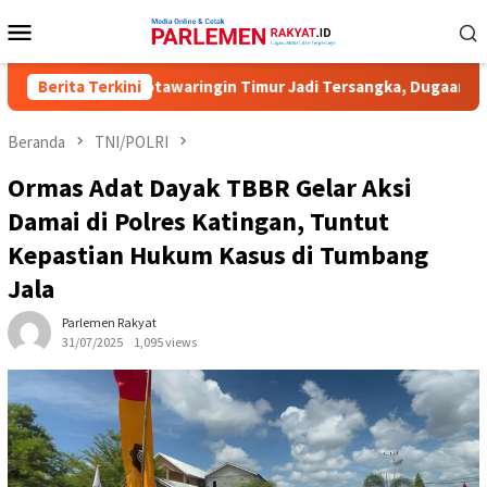
Loncat
Menu
ke
Mobile
konten
ioner KPU Kotawaringin Timur Jadi Tersangka, Dugaan Korupsi Dan
Berita Terkini
Beranda
TNI/POLRI
Ormas Adat Dayak TBBR Gelar Aksi
Damai di Polres Katingan, Tuntut
Kepastian Hukum Kasus di Tumbang
Jala
Parlemen Rakyat
31/07/2025
1,095 views