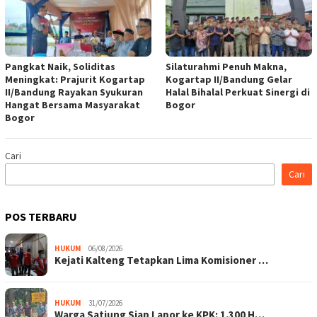
Pangkat Naik, Soliditas
Silaturahmi Penuh Makna,
Meningkat: Prajurit Kogartap
Kogartap II/Bandung Gelar
II/Bandung Rayakan Syukuran
Halal Bihalal Perkuat Sinergi di
Hangat Bersama Masyarakat
Bogor
Bogor
Cari
Cari
POS TERBARU
HUKUM
06/08/2026
Kejati Kalteng Tetapkan Lima Komisioner …
HUKUM
31/07/2026
Warga Satiung Siap Lapor ke KPK: 1.300 H…