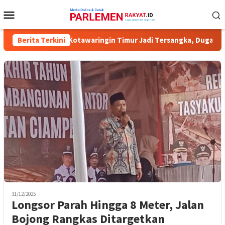
Loncat
Menu
ke
Mobile
konten
Komisioner KPU Kotawaringin Timur Jadi Tersangka, Dugaan Korup
Berita Terkini
31/12/2025
Longsor Parah Hingga 8 Meter, Jalan
Bojong Rangkas Ditargetkan