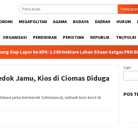
Pencaria
ONOMI
MEGAPOLITAN
AGAMA
BUDAYA
DAERAH
HUKUM
ORGANISASI
PENDIDIKAN
PERISTIWA
REPUBLIK
TNI/POLRI
Siap Lapor ke KPK: 1.300 Hektare Lahan Sitaan Satgas PKH Didug
Cari
edok Jamu, Kios di Ciomas Diduga
POS T
talase jamu bermerek Sidomuncul, sebuah kios kecil di