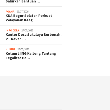
Salurkan Bantuan …
AGAMA
29/07/2026
KUA Bogor Selatan Perkuat
Pelayanan Keag…
INFO DESA
27/07/2026
Kantor Desa Sukaluyu Berbenah,
PT Revan …
HUKUM
26/07/2026
Ketum LIING Kalteng Tantang
Legalitas Pe…