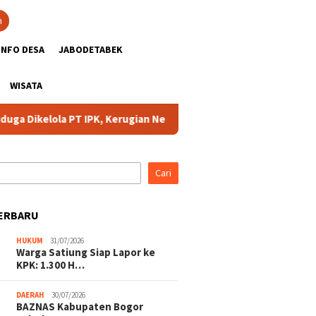
n
INFO DESA
JABODETABEK
WISATA
a Dikelola PT IPK, Kerugian Negara Terancam
BAZNAS Kabu
Cari
ERBARU
HUKUM
31/07/2026
Warga Satiung Siap Lapor ke
KPK: 1.300 H…
DAERAH
30/07/2026
BAZNAS Kabupaten Bogor