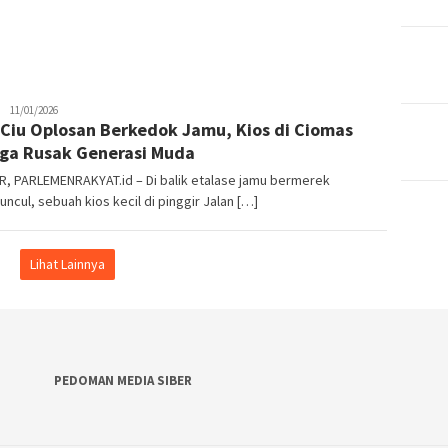
Parlemen
11/01/2026
 Ciu Oplosan Berkedok Jamu, Kios di Ciomas
Rakyat
ga Rusak Generasi Muda
, PARLEMENRAKYAT.id – Di balik etalase jamu bermerek
ncul, sebuah kios kecil di pinggir Jalan […]
Lihat Lainnya
PEDOMAN MEDIA SIBER