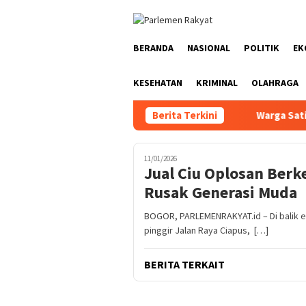
Loncat
ke
konten
BERANDA
NASIONAL
POLITIK
EK
KESEHATAN
KRIMINAL
OLAHRAGA
Berita Terkini
Warga Satiung 
11/01/2026
Jual Ciu Oplosan Berk
Rusak Generasi Muda
BOGOR, PARLEMENRAKYAT.id – Di balik e
pinggir Jalan Raya Ciapus, […]
BERITA TERKAIT