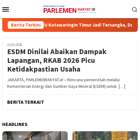
Loncat
Menu
ke
Mobile
konten
ima Komisioner KPU Kotawaringin Timur Jadi Tersangka, Dugaan K
Berita Terkini
15/01/2026
ESDM Dinilai Abaikan Dampak
Lapangan, RKAB 2026 Picu
Ketidakpastian Usaha
JAKARTA, PARLEMENRAKYAT.id – Rencana pemerintah melalui
Kementerian Energi dan Sumber Daya Mineral (ESDM) untuk […]
BERITA TERKAIT
HEADLINES