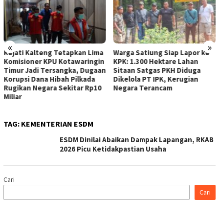
«
»
Kejati Kalteng Tetapkan Lima
Warga Satiung Siap Lapor ke
Komisioner KPU Kotawaringin
KPK: 1.300 Hektare Lahan
Timur Jadi Tersangka, Dugaan
Sitaan Satgas PKH Diduga
Korupsi Dana Hibah Pilkada
Dikelola PT IPK, Kerugian
Rugikan Negara Sekitar Rp10
Negara Terancam
Miliar
TAG:
KEMENTERIAN ESDM
ESDM Dinilai Abaikan Dampak Lapangan, RKAB
2026 Picu Ketidakpastian Usaha
Cari
Cari