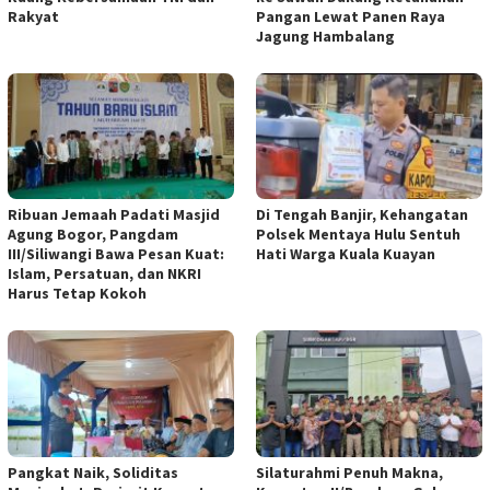
Rakyat
Pangan Lewat Panen Raya
Jagung Hambalang
Ribuan Jemaah Padati Masjid
Di Tengah Banjir, Kehangatan
Agung Bogor, Pangdam
Polsek Mentaya Hulu Sentuh
III/Siliwangi Bawa Pesan Kuat:
Hati Warga Kuala Kuayan
Islam, Persatuan, dan NKRI
Harus Tetap Kokoh
Pangkat Naik, Soliditas
Silaturahmi Penuh Makna,