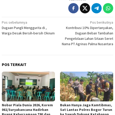
Navigasi
Pos sebelumnya
Pos berikutnya
Dugaan Pungli Menggurita di ,
Kontribusi 10% Dipertanyakan,
pos
Warga Desak Bersih-bersih Oknum
Dugaan Beban Tambahan
Pengelolaan Lahan Sitaan Seret
Nama PT Agrinas Palma Nusantara
POS TERKAIT
Nobar Piala Dunia 2026, Korem
Bukan Hanya Jaga Kamtibmas,
061/Suryakancana Hadirkan
Sat Lantas Polres Bogor Turun
Ruang Kebersamaan TNI dan
ke Sawah Dukung Ketahanan