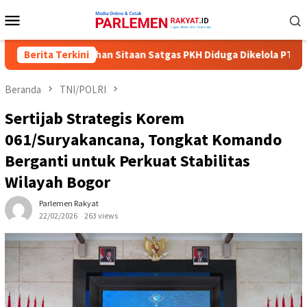
Loncat
Menu
ke
Mobile
konten
0 Hektare Lahan Sitaan Satgas PKH Diduga Dikelola PT IPK, Keru
Berita Terkini
Beranda
TNI/POLRI
Sertijab Strategis Korem
061/Suryakancana, Tongkat Komando
Berganti untuk Perkuat Stabilitas
Wilayah Bogor
Parlemen Rakyat
22/02/2026
263 views