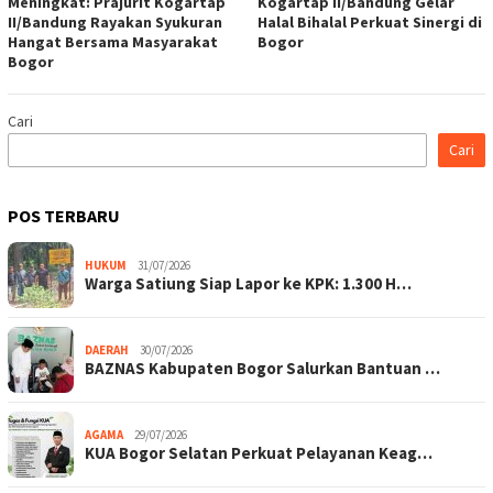
Meningkat: Prajurit Kogartap
Kogartap II/Bandung Gelar
II/Bandung Rayakan Syukuran
Halal Bihalal Perkuat Sinergi di
Hangat Bersama Masyarakat
Bogor
Bogor
Cari
Cari
POS TERBARU
HUKUM
31/07/2026
Warga Satiung Siap Lapor ke KPK: 1.300 H…
DAERAH
30/07/2026
BAZNAS Kabupaten Bogor Salurkan Bantuan …
AGAMA
29/07/2026
KUA Bogor Selatan Perkuat Pelayanan Keag…