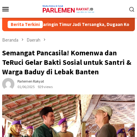
Loncat
Menu
ke
Mobile
konten
er KPU Kotawaringin Timur Jadi Tersangka, Dugaan Korupsi Dana 
Berita Terkini
Beranda
Daerah
Semangat Pancasila! Komenwa dan
TeRuci Gelar Bakti Sosial untuk Santri &
Warga Baduy di Lebak Banten
Parlemen Rakyat
01/06/2025
929 views