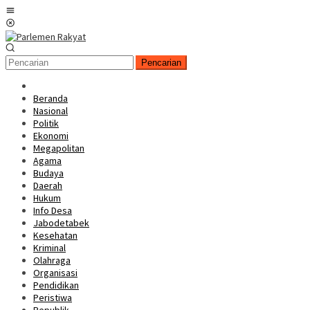
Loncat
Menu
ke
Mobile
konten
Pencarian
Beranda
Nasional
Politik
Ekonomi
Megapolitan
Agama
Budaya
Daerah
Hukum
Info Desa
Jabodetabek
Kesehatan
Kriminal
Olahraga
Organisasi
Pendidikan
Peristiwa