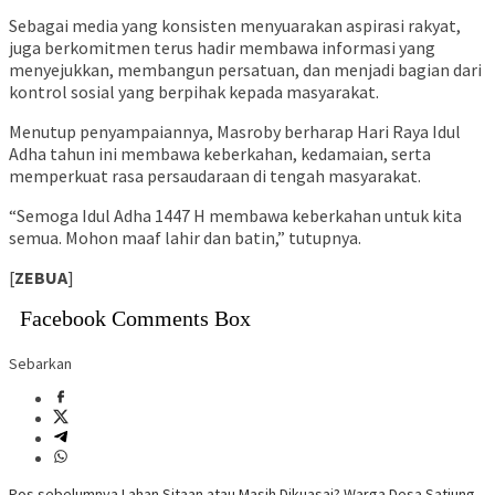
Sebagai media yang konsisten menyuarakan aspirasi rakyat,
juga berkomitmen terus hadir membawa informasi yang
menyejukkan, membangun persatuan, dan menjadi bagian dari
kontrol sosial yang berpihak kepada masyarakat.
Menutup penyampaiannya, Masroby berharap Hari Raya Idul
Adha tahun ini membawa keberkahan, kedamaian, serta
memperkuat rasa persaudaraan di tengah masyarakat.
“Semoga Idul Adha 1447 H membawa keberkahan untuk kita
semua. Mohon maaf lahir dan batin,” tutupnya.
[
ZEBUA
]
Facebook Comments Box
Sebarkan
Pos sebelumnya
Lahan Sitaan atau Masih Dikuasai? Warga Desa Satiung