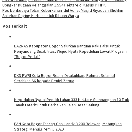
Navigasi
Bongkar Dugaan Kejanggalan 1.554 Hektare di Kasus PT IPK
pos
Pos berikutnya
Tebar Keberkahan Idul Adha, Masjid Riyadush Sholihin
Salurkan Daging Kurban untuk Ribuan Warga
Pos terkait
BAZNAS Kabupaten Bogor Salurkan Bantuan Kaki Palsu untuk
Penyandang Disabilitas, Wujud Nyata Kepedulian Lewat Program
“Bogor Peduli”
DKD PWRI Kota Bogor Resmi Dikukuhkan, Rohmat Selamat
Serahkan SK kepada Peniel Zebua
Kepedulian Nyata! Pemilik Lahan 333 Hektare Sumbangkan 10 Truk
Tanah Laterit untuk Perbaikan Jalan Desa Satiung
PAN Kota Bogor Tancap Gas! Lantik 3.200 Relawan, Matangkan
Strategi Menuju Pemilu 2029