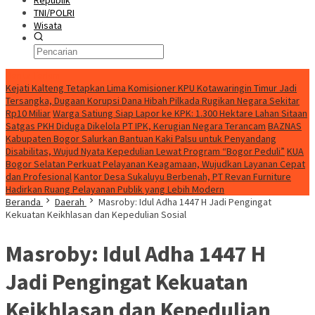
Republik
TNI/POLRI
Wisata
Berita Terkini
Kejati Kalteng Tetapkan Lima Komisioner KPU Kotawaringin Timur Jadi
Tersangka, Dugaan Korupsi Dana Hibah Pilkada Rugikan Negara Sekitar
Rp10 Miliar
Warga Satiung Siap Lapor ke KPK: 1.300 Hektare Lahan Sitaan
Satgas PKH Diduga Dikelola PT IPK, Kerugian Negara Terancam
BAZNAS
Kabupaten Bogor Salurkan Bantuan Kaki Palsu untuk Penyandang
Disabilitas, Wujud Nyata Kepedulian Lewat Program “Bogor Peduli”
KUA
Bogor Selatan Perkuat Pelayanan Keagamaan, Wujudkan Layanan Cepat
dan Profesional
Kantor Desa Sukaluyu Berbenah, PT Revan Furniture
Hadirkan Ruang Pelayanan Publik yang Lebih Modern
Beranda
Daerah
Masroby: Idul Adha 1447 H Jadi Pengingat
Kekuatan Keikhlasan dan Kepedulian Sosial
Masroby: Idul Adha 1447 H
Jadi Pengingat Kekuatan
Keikhlasan dan Kepedulian