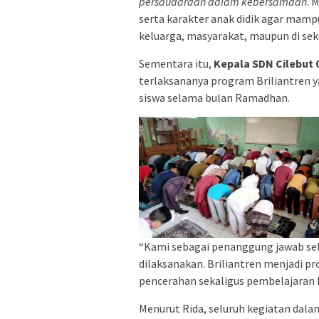
persaudaraan dalam kebersamaan
. 
serta karakter anak didik agar mampu
keluarga, masyarakat, maupun di seko
Sementara itu,
Kepala SDN Cilebut 0
terlaksananya program Briliantren 
siswa selama bulan Ramadhan.
“Kami sebagai penanggung jawab seka
dilaksanakan. Briliantren menjadi
pencerahan sekaligus pembelajaran ka
Menurut Rida, seluruh kegiatan dalam