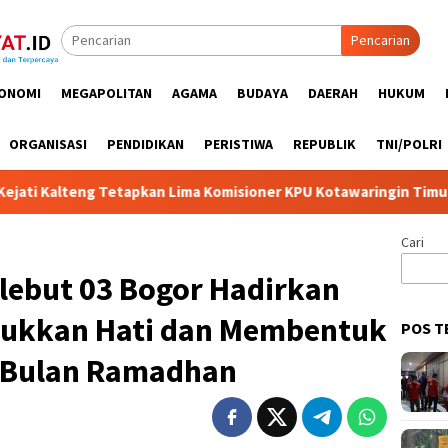
Pencarian
ONOMI
MEGAPOLITAN
AGAMA
BUDAYA
DAERAH
HUKUM
ORGANISASI
PENDIDIKAN
PERISTIWA
REPUBLIK
TNI/POLRI
tapkan Lima Komisioner KPU Kotawaringin Timur Jadi Tersangka, 
Cari
ilebut 03 Bogor Hadirkan
jukkan Hati dan Membentuk
POS T
i Bulan Ramadhan