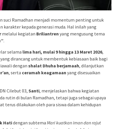
an suci Ramadhan menjadi momentum penting untuk
 karakter kepada generasi muda. Hal inilah yang
r
melalui kegiatan
Briliantren
yang mengusung tema
)”
.
elar selama
lima hari, mulai 9 hingga 13 Maret 2026
,
 yang dirancang untuk membentuk kebiasaan baik bagi
 diawali dengan
shalat Dhuha berjamaah
, dilanjutkan
r’an
, serta
ceramah keagamaan
yang disesuaikan
DN Cilebut 03,
Santi
, menjelaskan bahwa kegiatan
da rutin di bulan Ramadhan, tetapi juga sebagai upaya
t terus dilakukan oleh para siswa dalam kehidupan
k Hati
dengan subtema
Mari kuatkan iman dan rajut