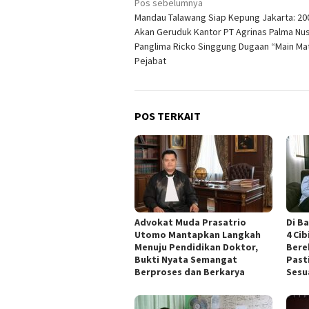
Navigasi
Pos sebelumnya
Mandau Talawang Siap Kepung Jakarta: 20
pos
Akan Geruduk Kantor PT Agrinas Palma Nus
Panglima Ricko Singgung Dugaan “Main Ma
Pejabat
POS TERKAIT
Advokat Muda Prasatrio
Di B
Utomo Mantapkan Langkah
4 Ci
Menuju Pendidikan Doktor,
Bere
Bukti Nyata Semangat
Past
Berproses dan Berkarya
Sesu