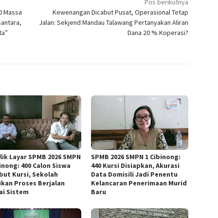
Pos berikutnya
0 Massa
Kewenangan Dicabut Pusat, Operasional Tetap
antara,
Jalan: Sekjend Mandau Talawang Pertanyakan Aliran
ta”
Dana 20 % Koperasi?
alik Layar SPMB 2026 SMPN
SPMB 2026 SMPN 1 Cibinong:
binong: 400 Calon Siswa
440 Kursi Disiapkan, Akurasi
but Kursi, Sekolah
Data Domisili Jadi Penentu
ikan Proses Berjalan
Kelancaran Penerimaan Murid
ai Sistem
Baru