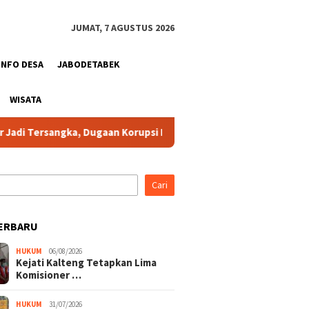
JUMAT, 7 AGUSTUS 2026
INFO DESA
JABODETABEK
WISATA
Dugaan Korupsi Dana Hibah Pilkada Rugikan Negara Sekitar Rp10 M
Cari
ERBARU
HUKUM
06/08/2026
Kejati Kalteng Tetapkan Lima
Komisioner …
HUKUM
31/07/2026