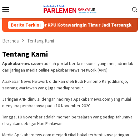
Loncat
Menu
ke
Mobile
konten
an Lima Komisioner KPU Kotawaringin Timur Jadi Tersangka, Duga
Berita Terkini
Beranda
Tentang Kami
Tentang Kami
Apakabarnews.com
adalah portal berita nasional yang menjadi induk
dari jaringan media online Apakabar News Network (ANN)
Apakabar News Network didirikan oleh Budi Purnomo Karjodihardjo,
seorang wartawan yang juga mediapreneur.
Jaringan ANN dimulai dengan hadirnya Apakabarnews.com yang mulai
menyapa pembacanya pada 10 November 2020.
Tanggal 10 November adalah momen bersejarah yang setiap tahunnya
dirayakan sebagai Hari Pahlawan.
Media Apakabarnews.com menjadi cikal bakal terbentuknya jaringan