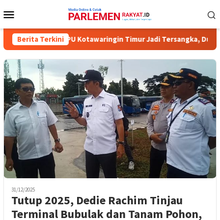
Loncat
Menu
ke
Mobile
konten
ma Komisioner KPU Kotawaringin Timur Jadi Tersangka, Dugaan Ko
Berita Terkini
31/12/2025
Tutup 2025, Dedie Rachim Tinjau
Terminal Bubulak dan Tanam Pohon,