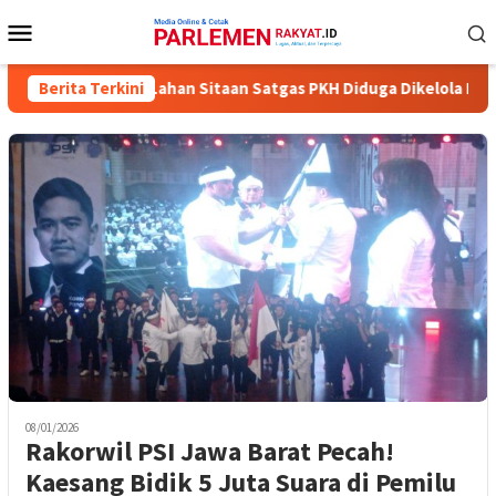
Loncat
Menu
ke
Mobile
konten
: 1.300 Hektare Lahan Sitaan Satgas PKH Diduga Dikelola PT IPK,
Berita Terkini
08/01/2026
Rakorwil PSI Jawa Barat Pecah!
Kaesang Bidik 5 Juta Suara di Pemilu