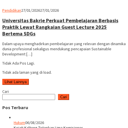
Parlemen
Pendidikan
27/01/2026
27/01/2026
Rakyat
Universitas Bakrie Perkuat Pembelajaran Berbasis
Praktik Lewat Rangkaian Guest Lecture 2025
Bertema SDGs
Dalam upaya menghadirkan pembelajaran yang relevan dengan dinamika
dunia profesional sekaligus mendukung pencapaian Sustainable
Development […]
Tidak Ada Pos Lagi.
Tidak ada laman yang di load.
Lihat Lainnya
Cari
Cari
Pos Terbaru
Hukum
06/08/2026
Kejati Kalteng Tetapkan Lima Komisioner …