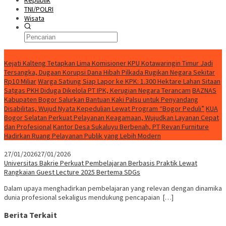
Republik
TNI/POLRI
Wisata
Berita Terkini
Kejati Kalteng Tetapkan Lima Komisioner KPU Kotawaringin Timur Jadi
Tersangka, Dugaan Korupsi Dana Hibah Pilkada Rugikan Negara Sekitar
Rp10 Miliar
Warga Satiung Siap Lapor ke KPK: 1.300 Hektare Lahan Sitaan
Satgas PKH Diduga Dikelola PT IPK, Kerugian Negara Terancam
BAZNAS
Kabupaten Bogor Salurkan Bantuan Kaki Palsu untuk Penyandang
Disabilitas, Wujud Nyata Kepedulian Lewat Program “Bogor Peduli”
KUA
Bogor Selatan Perkuat Pelayanan Keagamaan, Wujudkan Layanan Cepat
dan Profesional
Kantor Desa Sukaluyu Berbenah, PT Revan Furniture
Hadirkan Ruang Pelayanan Publik yang Lebih Modern
27/01/2026
27/01/2026
Universitas Bakrie Perkuat Pembelajaran Berbasis Praktik Lewat
Rangkaian Guest Lecture 2025 Bertema SDGs
Dalam upaya menghadirkan pembelajaran yang relevan dengan dinamika
dunia profesional sekaligus mendukung pencapaian […]
Berita Terkait