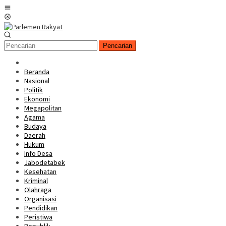
Loncat
Menu
ke
Mobile
konten
Pencarian
Beranda
Nasional
Politik
Ekonomi
Megapolitan
Agama
Budaya
Daerah
Hukum
Info Desa
Jabodetabek
Kesehatan
Kriminal
Olahraga
Organisasi
Pendidikan
Peristiwa