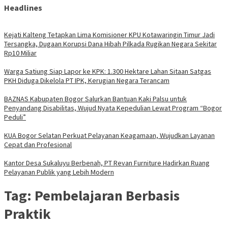
Headlines
Kejati Kalteng Tetapkan Lima Komisioner KPU Kotawaringin Timur Jadi
Tersangka, Dugaan Korupsi Dana Hibah Pilkada Rugikan Negara Sekitar
Rp10 Miliar
Warga Satiung Siap Lapor ke KPK: 1.300 Hektare Lahan Sitaan Satgas
PKH Diduga Dikelola PT IPK, Kerugian Negara Terancam
BAZNAS Kabupaten Bogor Salurkan Bantuan Kaki Palsu untuk
Penyandang Disabilitas, Wujud Nyata Kepedulian Lewat Program “Bogor
Peduli”
KUA Bogor Selatan Perkuat Pelayanan Keagamaan, Wujudkan Layanan
Cepat dan Profesional
Kantor Desa Sukaluyu Berbenah, PT Revan Furniture Hadirkan Ruang
Pelayanan Publik yang Lebih Modern
Tag:
Pembelajaran Berbasis
Praktik