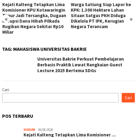
Kejati Kalteng Tetapkan Lima
Warga Satiung Siap Lapor ke
Komisioner KPU Kotawaringin
KPK: 1.300 Hektare Lahan
Timur Jadi Tersangka, Dugaan
Sitaan Satgas PKH Diduga
«
»
Korupsi Dana Hibah Pilkada
Dikelola PT IPK, Kerugian
Rugikan Negara Sekitar Rp10
Negara Terancam
Miliar
TAG:
MAHASISWA UNIVERSITAS BAKRIE
Universitas Bakrie Perkuat Pembelajaran
Berbasis Praktik Lewat Rangkaian Guest
Lecture 2025 Bertema SDGs
Cari
Cari
POS TERBARU
HUKUM
06/08/2026
Kejati Kalteng Tetapkan Lima Komisioner …