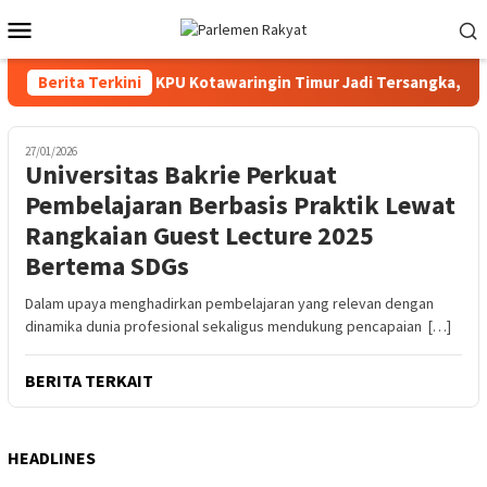
Loncat
Menu
ke
Mobile
konten
n Lima Komisioner KPU Kotawaringin Timur Jadi Tersangka, Dugaa
Berita Terkini
27/01/2026
Universitas Bakrie Perkuat
Pembelajaran Berbasis Praktik Lewat
Rangkaian Guest Lecture 2025
Bertema SDGs
Dalam upaya menghadirkan pembelajaran yang relevan dengan
dinamika dunia profesional sekaligus mendukung pencapaian […]
BERITA TERKAIT
HEADLINES