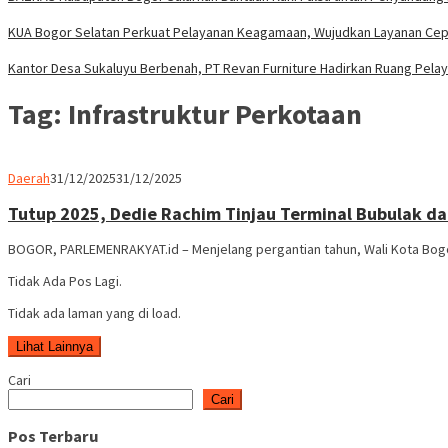
KUA Bogor Selatan Perkuat Pelayanan Keagamaan, Wujudkan Layanan Cepa
Kantor Desa Sukaluyu Berbenah, PT Revan Furniture Hadirkan Ruang Pela
Tag:
Infrastruktur Perkotaan
Parlemen
Daerah
31/12/2025
31/12/2025
Rakyat
Tutup 2025, Dedie Rachim Tinjau Terminal Bubulak da
BOGOR, PARLEMENRAKYAT.id – Menjelang pergantian tahun, Wali Kota Bog
Tidak Ada Pos Lagi.
Tidak ada laman yang di load.
Lihat Lainnya
Cari
Cari
Pos Terbaru