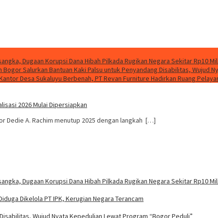
sangka, Dugaan Korupsi Dana Hibah Pilkada Rugikan Negara Sekitar Rp10 Mil
Bogor Salurkan Bantuan Kaki Palsu untuk Penyandang Disabilitas, Wujud N
Kantor Desa Sukaluyu Berbenah, PT Revan Furniture Hadirkan Ruang Pelaya
lisasi 2026 Mulai Dipersiapkan
or Dedie A. Rachim menutup 2025 dengan langkah […]
sangka, Dugaan Korupsi Dana Hibah Pilkada Rugikan Negara Sekitar Rp10 Mil
Diduga Dikelola PT IPK, Kerugian Negara Terancam
isabilitas, Wujud Nyata Kepedulian Lewat Program “Bogor Peduli”