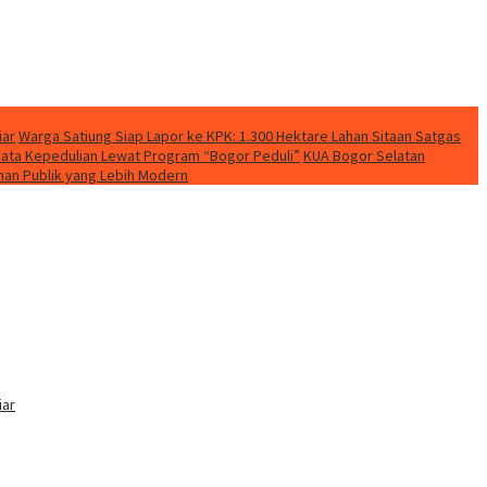
iar
Warga Satiung Siap Lapor ke KPK: 1.300 Hektare Lahan Sitaan Satgas
yata Kepedulian Lewat Program “Bogor Peduli”
KUA Bogor Selatan
nan Publik yang Lebih Modern
iar