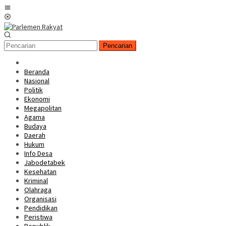
Loncat
Menu
ke
Mobile
konten
Pencarian
Beranda
Nasional
Politik
Ekonomi
Megapolitan
Agama
Budaya
Daerah
Hukum
Info Desa
Jabodetabek
Kesehatan
Kriminal
Olahraga
Organisasi
Pendidikan
Peristiwa