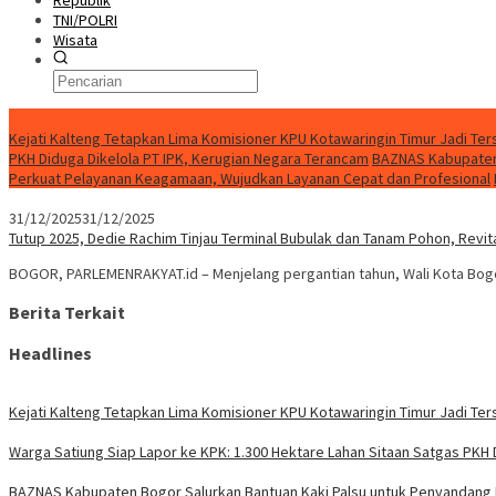
Republik
TNI/POLRI
Wisata
Berita Terkini
Kejati Kalteng Tetapkan Lima Komisioner KPU Kotawaringin Timur Jadi Ter
PKH Diduga Dikelola PT IPK, Kerugian Negara Terancam
BAZNAS Kabupaten 
Perkuat Pelayanan Keagamaan, Wujudkan Layanan Cepat dan Profesional
31/12/2025
31/12/2025
Tutup 2025, Dedie Rachim Tinjau Terminal Bubulak dan Tanam Pohon, Revita
BOGOR, PARLEMENRAKYAT.id – Menjelang pergantian tahun, Wali Kota Bog
Berita Terkait
Headlines
Kejati Kalteng Tetapkan Lima Komisioner KPU Kotawaringin Timur Jadi Ter
Warga Satiung Siap Lapor ke KPK: 1.300 Hektare Lahan Sitaan Satgas PKH 
BAZNAS Kabupaten Bogor Salurkan Bantuan Kaki Palsu untuk Penyandang D