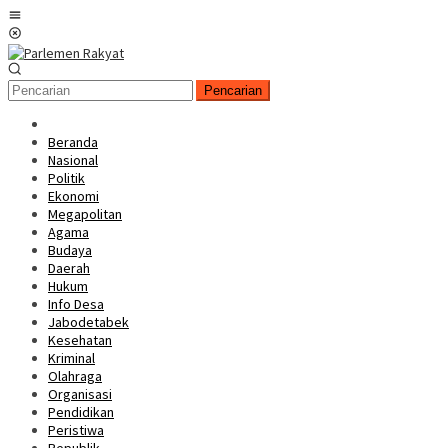
Loncat
Menu
ke
Mobile
konten
Pencarian
Beranda
Nasional
Politik
Ekonomi
Megapolitan
Agama
Budaya
Daerah
Hukum
Info Desa
Jabodetabek
Kesehatan
Kriminal
Olahraga
Organisasi
Pendidikan
Peristiwa