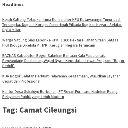
Headlines
Kejati Kalteng Tetapkan Lima Komisioner KPU Kotawaringin Timur Jadi
Tersangka, Dugaan Korupsi Dana Hibah Pilkada Rugikan Negara Sekitar
Rp10 Miliar
Warga Satiung Siap Lapor ke KPK: 1.300 Hektare Lahan Sitaan Satgas
PKH Diduga Dikelola PT IPK, Kerugian Negara Terancam
BAZNAS Kabupaten Bogor Salurkan Bantuan Kaki Palsu untuk
Penyandang Disabilitas, Wujud Nyata Kepedulian Lewat Program “Bogor
Peduli”
KUA Bogor Selatan Perkuat Pelayanan Keagamaan, Wujudkan Layanan
Cepat dan Profesional
Kantor Desa Sukaluyu Berbenah, PT Revan Furniture Hadirkan Ruang
Pelayanan Publik yang Lebih Modern
Tag:
Camat Cileungsi
Parlemen
Daerah
22/12/2025
22/12/2025