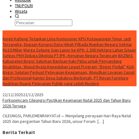
Republik
TNI/POLRI
Wisata
Berita Terkini
Kejati Kalteng Tetapkan Lima Komisioner KPU Kotawaringin Timur Jadi
Tersangka, Dugaan Korupsi Dana Hibah Pilkada Rugikan Negara Sekitar
Rp10 Miliar
Warga Satiung Siap Lapor ke KPK: 1.300 Hektare Lahan Sitaan
Satgas PKH Diduga Dikelola PT IPK, Kerugian Negara Terancam
BAZNAS
Kabupaten Bogor Salurkan Bantuan Kaki Palsu untuk Penyandang
Disabilitas, Wujud Nyata Kepedulian Lewat Program “Bogor Peduli”
KUA
Bogor Selatan Perkuat Pelayanan Keagamaan, Wujudkan Layanan Cepat
dan Profesional
Kantor Desa Sukaluyu Berbenah, PT Revan Furniture
Hadirkan Ruang Pelayanan Publik yang Lebih Modern
22/12/2025
22/12/2025
Forkopimcam Cileungsi Pastikan Keamanan Natal 2025 dan Tahun Baru
2026 Terjaga
CILEUNGSI, PARLEMENRAKYAT.id — Menjelang perayaan Hari Raya Natal
2025 dan pergantian Tahun Baru 2026, unsur Forum […]
Berita Terkait