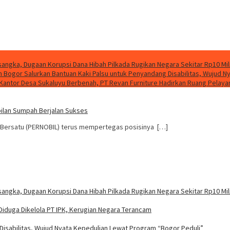
sangka, Dugaan Korupsi Dana Hibah Pilkada Rugikan Negara Sekitar Rp10 Mil
Bogor Salurkan Bantuan Kaki Palsu untuk Penyandang Disabilitas, Wujud N
Kantor Desa Sukaluyu Berbenah, PT Revan Furniture Hadirkan Ruang Pelaya
ilan Sumpah Berjalan Sukses
 Bersatu (PERNOBIL) terus mempertegas posisinya […]
sangka, Dugaan Korupsi Dana Hibah Pilkada Rugikan Negara Sekitar Rp10 Mil
Diduga Dikelola PT IPK, Kerugian Negara Terancam
isabilitas, Wujud Nyata Kepedulian Lewat Program “Bogor Peduli”