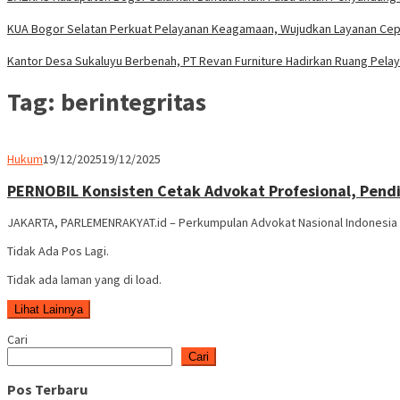
KUA Bogor Selatan Perkuat Pelayanan Keagamaan, Wujudkan Layanan Cepa
Kantor Desa Sukaluyu Berbenah, PT Revan Furniture Hadirkan Ruang Pela
Tag:
berintegritas
Parlemen
Hukum
19/12/2025
19/12/2025
Rakyat
PERNOBIL Konsisten Cetak Advokat Profesional, Pend
JAKARTA, PARLEMENRAKYAT.id – Perkumpulan Advokat Nasional Indonesia 
Tidak Ada Pos Lagi.
Tidak ada laman yang di load.
Lihat Lainnya
Cari
Cari
Pos Terbaru