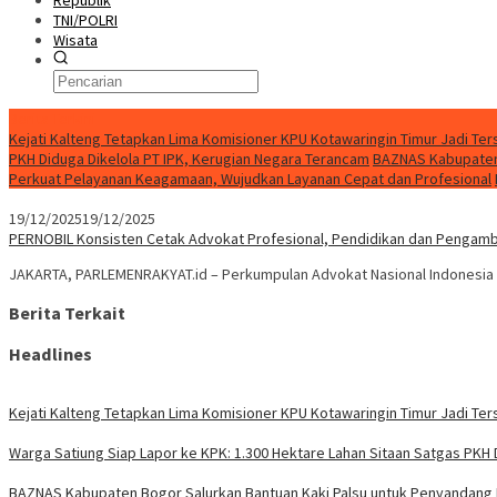
Republik
TNI/POLRI
Wisata
Berita Terkini
Kejati Kalteng Tetapkan Lima Komisioner KPU Kotawaringin Timur Jadi Ter
PKH Diduga Dikelola PT IPK, Kerugian Negara Terancam
BAZNAS Kabupaten 
Perkuat Pelayanan Keagamaan, Wujudkan Layanan Cepat dan Profesional
19/12/2025
19/12/2025
PERNOBIL Konsisten Cetak Advokat Profesional, Pendidikan dan Pengamb
JAKARTA, PARLEMENRAKYAT.id – Perkumpulan Advokat Nasional Indonesia
Berita Terkait
Headlines
Kejati Kalteng Tetapkan Lima Komisioner KPU Kotawaringin Timur Jadi Ter
Warga Satiung Siap Lapor ke KPK: 1.300 Hektare Lahan Sitaan Satgas PKH 
BAZNAS Kabupaten Bogor Salurkan Bantuan Kaki Palsu untuk Penyandang D