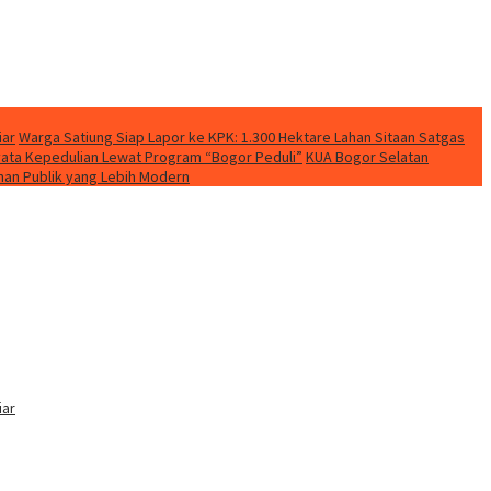
iar
Warga Satiung Siap Lapor ke KPK: 1.300 Hektare Lahan Sitaan Satgas
yata Kepedulian Lewat Program “Bogor Peduli”
KUA Bogor Selatan
nan Publik yang Lebih Modern
iar