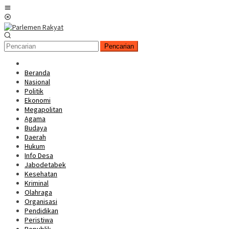
Loncat
Menu
ke
Mobile
konten
Pencarian
Beranda
Nasional
Politik
Ekonomi
Megapolitan
Agama
Budaya
Daerah
Hukum
Info Desa
Jabodetabek
Kesehatan
Kriminal
Olahraga
Organisasi
Pendidikan
Peristiwa