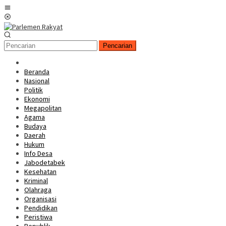
Loncat
Menu
ke
Mobile
konten
Pencarian
Beranda
Nasional
Politik
Ekonomi
Megapolitan
Agama
Budaya
Daerah
Hukum
Info Desa
Jabodetabek
Kesehatan
Kriminal
Olahraga
Organisasi
Pendidikan
Peristiwa