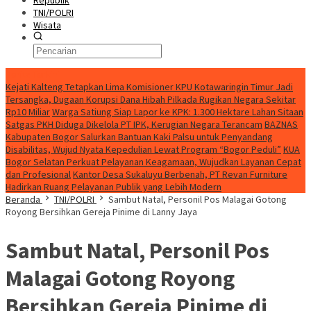
Republik
TNI/POLRI
Wisata
Berita Terkini
Kejati Kalteng Tetapkan Lima Komisioner KPU Kotawaringin Timur Jadi
Tersangka, Dugaan Korupsi Dana Hibah Pilkada Rugikan Negara Sekitar
Rp10 Miliar
Warga Satiung Siap Lapor ke KPK: 1.300 Hektare Lahan Sitaan
Satgas PKH Diduga Dikelola PT IPK, Kerugian Negara Terancam
BAZNAS
Kabupaten Bogor Salurkan Bantuan Kaki Palsu untuk Penyandang
Disabilitas, Wujud Nyata Kepedulian Lewat Program “Bogor Peduli”
KUA
Bogor Selatan Perkuat Pelayanan Keagamaan, Wujudkan Layanan Cepat
dan Profesional
Kantor Desa Sukaluyu Berbenah, PT Revan Furniture
Hadirkan Ruang Pelayanan Publik yang Lebih Modern
Beranda
TNI/POLRI
Sambut Natal, Personil Pos Malagai Gotong
Royong Bersihkan Gereja Pinime di Lanny Jaya
Sambut Natal, Personil Pos
Malagai Gotong Royong
Bersihkan Gereja Pinime di