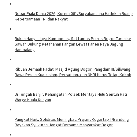
Nobar Piala Dunia 2026, Korem 061/Suryakancana Hadirkan Ruang
Kebersamaan TNI dan Rakyat
Bukan Hanya Jaga Kamtibmas, Sat Lantas Polres Bogor Turun ke
Sawah Dukung Ketahanan Pangan Lewat Panen Raya Jagung
Hambalang
Ribuan Jemaah Padati Masjid Agung Bogor, Pangdam III/Siliwangi
Bawa Pesan Kuat: Islam, Persatuan, dan NKRI Harus Tetap Kokoh
Di Tengah Banjir, Kehangatan Polsek Mentaya Hulu Sentuh Hati
Warga Kuala Kuayan
Pangkat Naik, Soliditas Meningkat: Prajurit Kogartap II/Bandung
Rayakan Syukuran Hangat Bersama Masyarakat Bogor