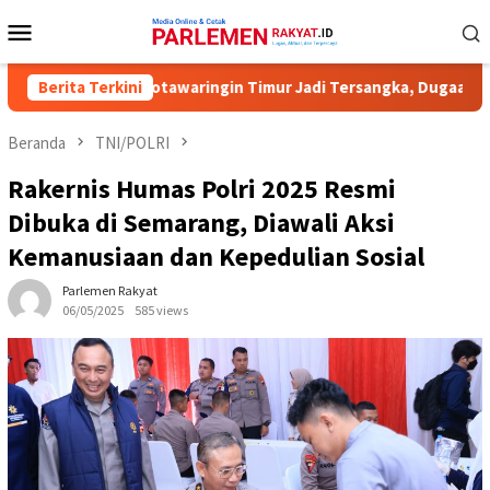
Loncat
Menu
ke
Mobile
konten
sioner KPU Kotawaringin Timur Jadi Tersangka, Dugaan Korupsi D
Berita Terkini
Beranda
TNI/POLRI
Rakernis Humas Polri 2025 Resmi
Dibuka di Semarang, Diawali Aksi
Kemanusiaan dan Kepedulian Sosial
Parlemen Rakyat
06/05/2025
585 views