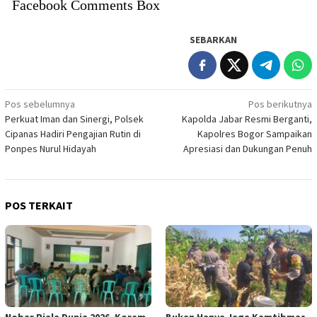
Facebook Comments Box
SEBARKAN
Navigasi
Pos sebelumnya
Pos berikutnya
Perkuat Iman dan Sinergi, Polsek
Kapolda Jabar Resmi Berganti,
pos
Cipanas Hadiri Pengajian Rutin di
Kapolres Bogor Sampaikan
Ponpes Nurul Hidayah
Apresiasi dan Dukungan Penuh
POS TERKAIT
Nobar Piala Dunia 2026, Korem
Bukan Hanya Jaga Kamtibmas,