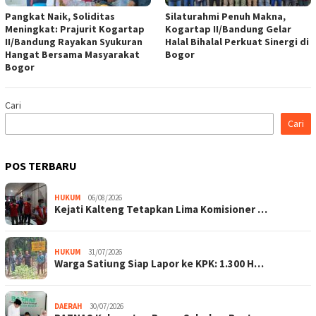
Pangkat Naik, Soliditas
Silaturahmi Penuh Makna,
Meningkat: Prajurit Kogartap
Kogartap II/Bandung Gelar
II/Bandung Rayakan Syukuran
Halal Bihalal Perkuat Sinergi di
Hangat Bersama Masyarakat
Bogor
Bogor
Cari
Cari
POS TERBARU
HUKUM
06/08/2026
Kejati Kalteng Tetapkan Lima Komisioner …
HUKUM
31/07/2026
Warga Satiung Siap Lapor ke KPK: 1.300 H…
DAERAH
30/07/2026